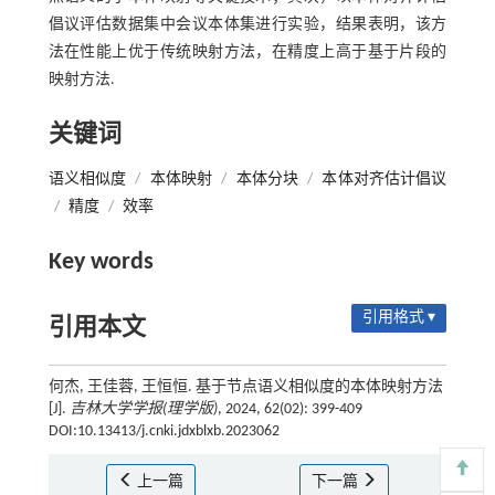
倡议评估数据集中会议本体集进行实验，结果表明，该方
法在性能上优于传统映射方法，在精度上高于基于片段的
映射方法.
关键词
语义相似度
/
本体映射
/
本体分块
/
本体对齐估计倡议
/
精度
/
效率
Key words
引用格式 ▾
引用本文
何杰, 王佳蓉, 王恒恒. 基于节点语义相似度的本体映射方法
[J].
吉林大学学报(理学版)
, 2024, 62(02): 399-409
DOI:10.13413/j.cnki.jdxblxb.2023062
上一篇
下一篇