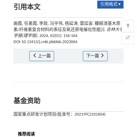
引用格式 ▾
引用本文
曲霞, 任素霞, 李政, 冯宇伟, 杨延涛, 雷廷宙. 糠醛渣基木质
素/纤维素复合材料的表征及氧还原电催化性能[J].
吉林大学
学报(理学版)
, 2024, 62(01): 156-164
DOI:10.13413/j.cnki.jdxblxb.2023064
上一篇
下一篇
基金资助
国家重点研发计划项目(批准号：2021YFC2101604)