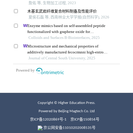
Copyright © Higher Education Press.
Powered by Beijing Magtech Co. Ltd
京ICP备12020869号-1
京ICP备150856号
京公网安备11010202008535号