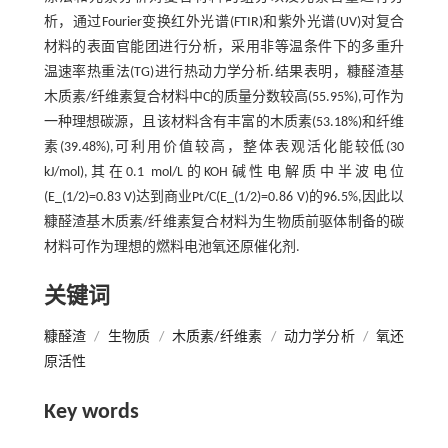
析，通过Fourier变换红外光谱(FTIR)和紫外光谱(UV)对复合
材料的表面官能团进行分析，采用非等温条件下的多重升
温速率热重法(TG)进行热动力学分析.结果表明，糠醛渣基
木质素/纤维素复合材料中C的质量分数较高(55.95%),可作为
一种理想碳源，且该材料含有丰富的木质素(53.18%)和纤维
素(39.48%),可利用价值较高，整体表观活化能较低(30
kJ/mol),其在0.1 mol/L的KOH碱性电解质中半波电位
(E_(1/2)=0.83 V)达到商业Pt/C(E_(1/2)=0.86 V)的96.5%,因此以
糠醛渣基木质素/纤维素复合材料为生物质前驱体制备的碳
材料可作为理想的燃料电池氧还原催化剂.
关键词
糠醛渣
/
生物质
/
木质素/纤维素
/
动力学分析
/
氧还
原活性
Key words