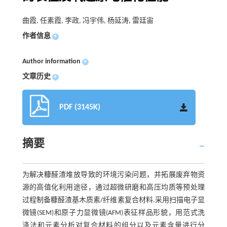
曲霞, 任素霞, 李政, 冯宇伟, 杨延涛, 雷廷宙
作者信息
+
Author information
+
文章历史
+
PDF (3145K)
摘要
为解决糠醛渣堆放导致的环境污染问题，并拓展废弃物资
源的高值化利用途径，通过超微研磨和高压均质等预处理
过程制备糠醛渣基木质素/纤维素复合材料.采用扫描电子显
微镜(SEM)和原子力显微镜(AFM)表征样品形貌，用范式洗
涤法和元素分析对复合材料的组分以及元素含量进行分