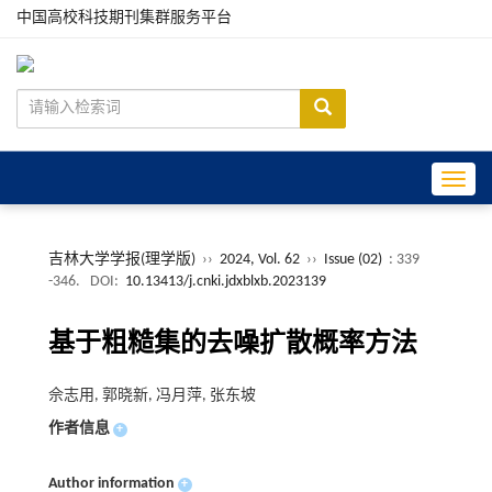
中国高校科技期刊集群服务平台
Toggle
吉林大学学报(理学版)
››
2024, Vol. 62
››
Issue (02)
: 339
-346.
DOI:
10.13413/j.cnki.jdxblxb.2023139
基于粗糙集的去噪扩散概率方法
佘志用, 郭晓新, 冯月萍, 张东坡
作者信息
+
Author information
+