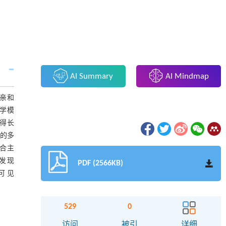
AI Summary
AI Mindmap
合亲和
力学模
获得长
计的多
结合主
发现
PDF (2566KB)
.可见
529
0
访问
被引
详细