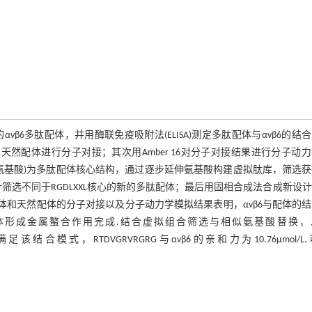
6多肽配体，并用酶联免疫吸附法(ELISA)测定多肽配体与αvβ6的结
多肽配体及天然配体进行分子对接；其次用Amber 16对分子对接结果进行分子动
为任意氨基酸)为多肽配体核心结构，通过逐步延伸氨基酸构建虚拟肽库，筛选
筛选不同于RGDLXXL核心的新的多肽配体；最后用固相合成法合成新设
多肽配体和天然配体的分子对接以及分子动力学模拟结果表明，αvβ6与配体的
多肽配体形成金属螯合作用完成.结合虚拟组合筛选与相似氨基酸替换，
R等多肽均满足该结合模式，RTDVGRVRGRG与αvβ6的亲和力为10.76μmol/L