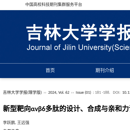
中国高校科技期刊集群服务平台
首页
期刊介绍
吉林大学学报(理学版)
››
2024, Vol. 62
››
Issue (01)
: 181 -188.
DOI:
10.1
新型靶向αvβ6多肽的设计、合成与亲和
李跃鹏, 王远强