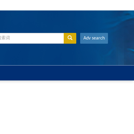
Adv search