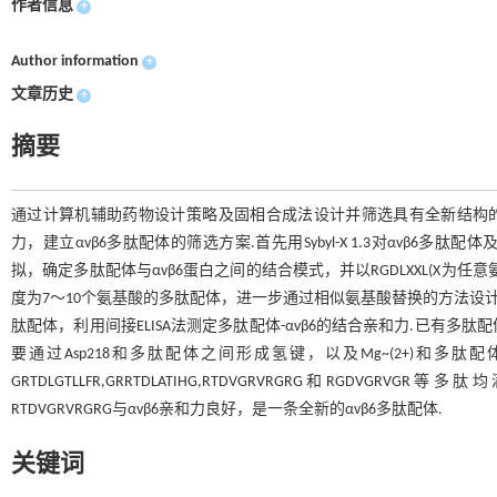
作者信息
+
Author information
+
文章历史
+
摘要
通过计算机辅助药物设计策略及固相合成法设计并筛选具有全新结构的αvβ
力，建立αvβ6多肽配体的筛选方案.首先用Sybyl-X 1.3对αvβ6
拟，确定多肽配体与αvβ6蛋白之间的结合模式，并以RGDLXXL(X
度为7～10个氨基酸的多肽配体，进一步通过相似氨基酸替换的方法设计
肽配体，利用间接ELISA法测定多肽配体-αvβ6的结合亲和力.已有
要通过Asp218和多肽配体之间形成氢键，以及Mg~(2+)和
GRTDLGTLLFR,GRRTDLATIHG,RTDVGRVRGRG和RGDVGRVG
RTDVGRVRGRG与αvβ6亲和力良好，是一条全新的αvβ6多肽配体.
关键词