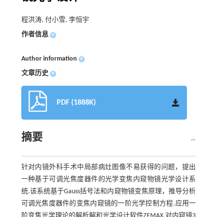
程洪涛, 付小雪, 李恒宇
作者信息
+
Author information
+
文章历史
+
PDF (1888K)
摘要
针对内镜外科手术中局部病灶图像不易获得的问题，提出
一种基于可调光焦度器件的光学变焦内窥物镜光学设计系
统.该系统基于Gauss括号法和内窥物镜变焦原理，推导分析
可调光焦度器件的变焦内窥镜的一阶光学控制方程.应用一
阶变焦光学理论的解析解和光学设计软件ZEMAX,对内窥镜3