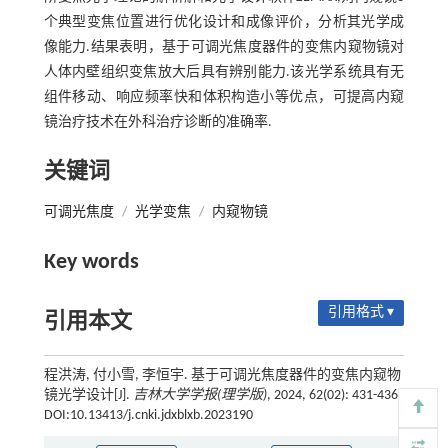
个典型变焦位置进行优化设计和成像评价，分析其光学成
像能力.结果表明，基于可调光焦度器件的变焦内窥物镜对
人体内壁组织变焦放大后具有辨别能力.该光学系统具有无
组件移动、响应频率快和体积构造小等优点，可提高内窥
镜治疗技术在外科治疗诊断的准确率.
关键词
可调光焦度
/
光学变焦
/
内窥物镜
Key words
引用格式 ▾
引用本文
程洪涛, 付小雪, 李恒宇. 基于可调光焦度器件的变焦内窥物
镜光学设计[J].
吉林大学学报(理学版)
, 2024, 62(02): 431-436
DOI:10.13413/j.cnki.jdxblxb.2023190