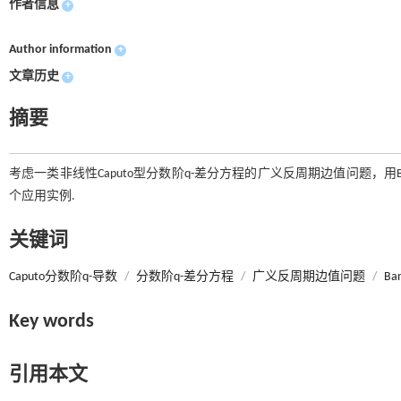
作者信息
+
Author information
+
文章历史
+
摘要
考虑一类非线性Caputo型分数阶q-差分方程的广义反周期边值问题，
个应用实例.
关键词
Caputo分数阶q-导数
/
分数阶q-差分方程
/
广义反周期边值问题
/
B
Key words
引用本文