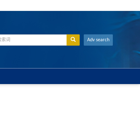
Adv search