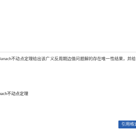
用Banach不动点定理给出该广义反周期边值问题解的存在唯一性结果，并
anach不动点定理
引用格式