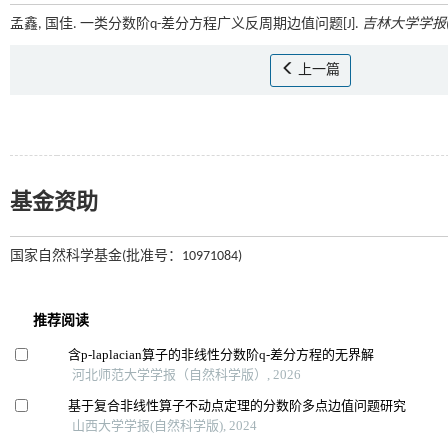
孟鑫, 国佳. 一类分数阶q-差分方程广义反周期边值问题[J].
吉林大学学报(
上一篇
基金资助
国家自然科学基金(批准号：10971084)