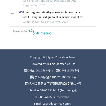
Copyright © Higher Education Press.
Powered by Beijing Magtech Co. Ltd
京ICP备12020869号-1
京ICP备150856号
京公网安备11010202008535号
网络出版服务许可证网出证(京)字第127号
Service: 010-58582445 (Technology);
010-58556485 (Subscription)
E-mail: subscribe@hep.com.cn