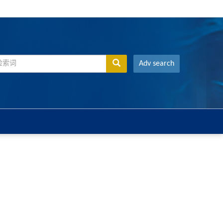
Adv search