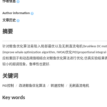
作者信息
+
Author information
+
文章历史
+
摘要
针对鲸鱼优化算法易陷入局部最优以及无刷直流电机(brushless DC 
(improve whale optimization algorithm, IWOA)优化PID(prop
应权重因子和动态阈值相结合对鲸鱼优化算法进行优化.仿真实验结果表
较小的超调现象，鲁棒性也更好.
关键词
PID控制
/
改进鲸鱼优化算法
/
转速控制
/
无刷直流电机
Key words