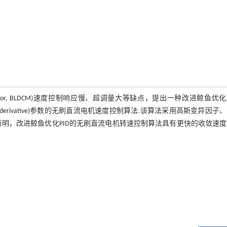
motor, BLDCM)速度控制响应慢、超调量大等缺点，提出一种改进鲸鱼优
ortional integral derivative)参数的无刷直流电机速度控制算法.该算法采用高斯变异因
明，改进鲸鱼优化PID的无刷直流电机转速控制算法具有更快的收敛速