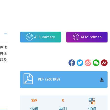
AI Summary
AI Mindmap
化算法
子、自适
度以及
PDF (2601KB)
359
0
访问
被引
详细