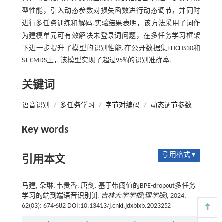
型性能，引入动态参数对损失函数进行动态调节，并同时
进行多任务训练和解码.实验结果表明，该方法采用子词作
为建模单元可有效解决未登录词问题，在多任务学习框架
下进一步提升了模型的识别性能.在公开数据集THCHS30和
ST-CMDS上，该模型实现了超过95%的识别准确率.
关键词
语音识别
/
多任务学习
/
字节对编码
/
动态调节参数
Key words
引用格式 ▾
引用本文
马建, 朵琳, 韦贵香, 唐剑. 基于带阈值的BPE-dropout多任务
学习的端到端语音识别[J].
吉林大学学报(理学版)
, 2024,
62(03): 674-682 DOI:10.13413/j.cnki.jdxblxb.2023252