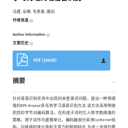
马建, 朵琳, 韦贵香, 唐剑
作者信息
+
Author information
+
文章历史
+
PDF (2665K)
摘要
针对语音识别任务中出现的未登录词问题，提出一种带阈
值的BPE-dropout多任务学习语音识别方法.该方法采用带随
机性的字节对编码算法，在形成子词时引入带字数阈值的
策略，将子词作为建模单元，编码器部分采用Conformer结
构，与链接时序分类和注意力机制相结合.为进一步提升模