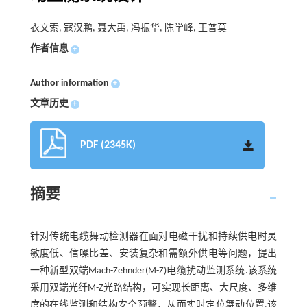
衣文索, 寇汉鹏, 聂大禹, 冯振华, 陈学峰, 王普莫
作者信息
+
Author information
+
文章历史
+
PDF (2345K)
摘要
针对传统电缆舞动检测器在面对电磁干扰和持续供电时灵
敏度低、信噪比差、安装复杂和需额外供电等问题，提出
一种新型双端Mach-Zehnder(M-Z)电缆扰动监测系统.该系统
采用双端光纤M-Z光路结构，可实现长距离、大尺度、多维
度的在线监测和结构安全预警，从而实时定位舞动位置.该