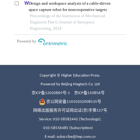
Copyright © Higher Education Press.
Powered by Beijing Magtech Co. Ltd
京ICP备12020869号-1
京ICP备150856号
京公网安备11010202008535号
网络出版服务许可证网出证(京)字第127号
Service: 010-58582445 (Technology);
010-58556485 (Subscription)
E-mail: subscribe@hep.com.cn