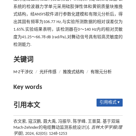
系统的检波器力学单元采用硅胶弹性体和黄铜质量块推挽
式结构，经ANSYS软件进行参数化建模和有限元分析后，得
出其固有频率为106.77 Hz,与实验所测数据的相对误差仅为
1.65%.实验结果表明，该检测器在0～140 Hz内的相对灵敏
度为41.25～66.78 dB (rad/Pa),对舞动信号具有较高灵敏度的
检测能力.
关键词
M-Z干涉仪
/
光纤传感
/
推挽式结构
/
有限元分析
Key words
引用格式 ▾
引用本文
衣文索, 寇汉鹏, 聂大禹, 冯振华, 陈学峰, 王普莫. 基于双端
Mach-Zehnder的电缆舞动监测系统设计[J].
吉林大学学报(理
学版)
, 2024, 62(05): 1248-1253