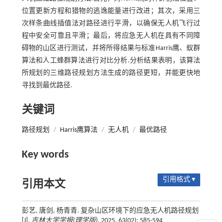
位置更新方程和猎物的逃逸能量进行改进；其次，采用三
次样条曲线插值法对路径进行平滑，以确保无人机飞行过
程中安全可靠且平滑；最后，将应急无人机在具有不同障
碍物的山区进行测试，并将所得结果与标准Harris鹰、蚁群
算法和人工蜂群算法进行对比分析.分析结果表明，该算法
所规划的三维路径规划方法生成的路径更短，并能更快地
寻找到最优路径.
关键词
路径规划
/
Harris鹰算法
/
无人机
/
最优路径
Key words
引用格式 ▾
引用本文
彭艺, 唐剑, 杨青青. 复杂山区环境下的应急无人机路径规划
[J].
吉林大学学报(理学版)
, 2025, 63(02): 585-594