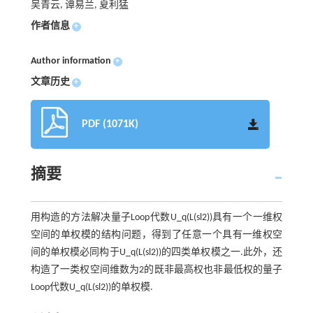
吴青云, 谭易兰, 夏利猛
作者信息
+
Author information
+
文章历史
+
PDF (1071K)
摘要
用构造的方法解决量子Loop代数U_q(L(sl2))具有一个一维权
空间的单权模的结构问题，得到了任意一个具有一维权空
间的单权模必同构于U_q(L(sl2))的四类单权模之一.此外，还
构造了一类权空间维数为2的既非最高权也非最低权的量子
Loop代数U_q(L(sl2))的单权模.