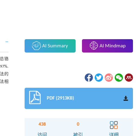
AI Summary
AI Mindmap
，总铬
7%.
方法的
冻法相
PDF (2913KB)
438
0
访问
被引
详细