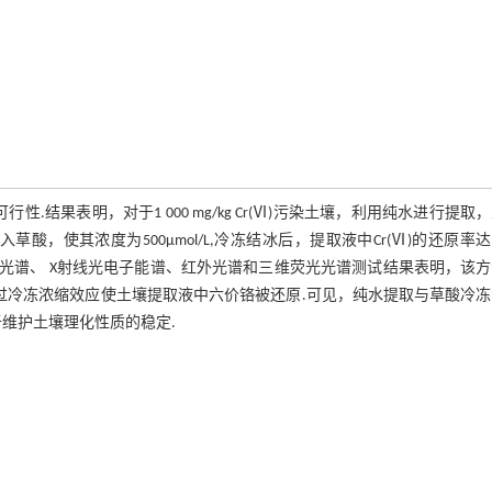
.结果表明，对于1 000 mg/kg Cr(Ⅵ)污染土壤，利用纯水进行提取
，使其浓度为500μmol/L,冷冻结冰后，提取液中Cr(Ⅵ)的还原率达9
作用.紫外吸收光谱、 X射线光电子能谱、红外光谱和三维荧光光谱测试结果表明，该
，通过冷冻浓缩效应使土壤提取液中六价铬被还原.可见，纯水提取与草酸冷
于维护土壤理化性质的稳定.