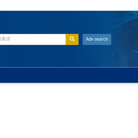
Adv search