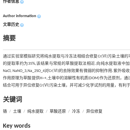
作者信息
+
Author information
+
文章历史
+
摘要
通过实验室模拟研究将纯水提取与冷冻法相结合修复Cr(Ⅵ)污染土壤的可行性
的提取率约为35%,该结果与常规的草酸提取法相近.向纯水提取液中加入草酸
NaCl, NaNO_3,Na_2SO_4对Cr(Ⅵ)的去除效果有微弱的抑制
作用原理为草酸提供H~+,土壤中的溶解性有机质(DOM)作为还原剂
结合可用于异位修复Cr(Ⅵ)污染土壤，并可减少化学试剂的用量，有利
关键词
铬
/
土壤
/
纯水提取
/
草酸还原
/
冷冻
/
异位修复
Key words