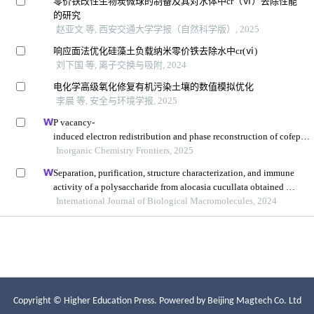
Copyright © Higher Education Press.
Powered by Beijing Magtech Co. Ltd