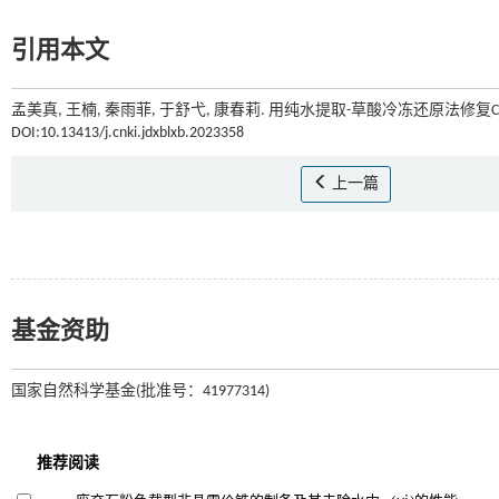
引用本文
孟美真, 王楠, 秦雨菲, 于舒弋, 康春莉. 用纯水提取-草酸冷冻还原法修复Cr(
DOI:10.13413/j.cnki.jdxblxb.2023358
上一篇
基金资助
国家自然科学基金(批准号：41977314)