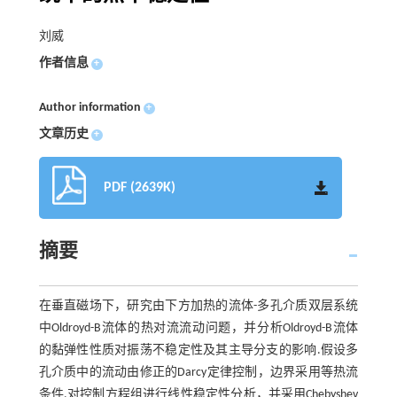
刘威
作者信息
+
Author information
+
文章历史
+
PDF (2639K)
摘要
在垂直磁场下，研究由下方加热的流体-多孔介质双层系统
中Oldroyd-B流体的热对流流动问题，并分析Oldroyd-B流体
的黏弹性性质对振荡不稳定性及其主导分支的影响.假设多
孔介质中的流动由修正的Darcy定律控制，边界采用等热流
条件.对控制方程组进行线性稳定性分析，并采用Chebyshev