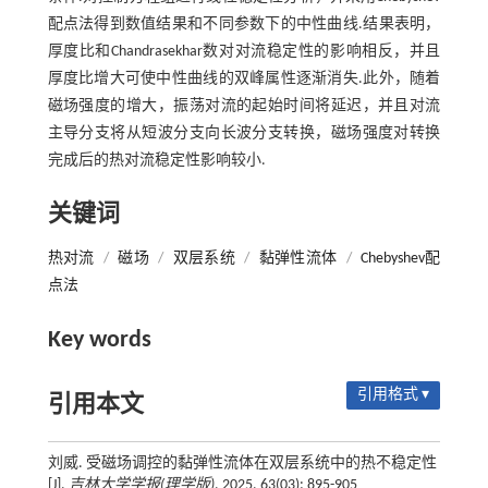
配点法得到数值结果和不同参数下的中性曲线.结果表明，
厚度比和Chandrasekhar数对对流稳定性的影响相反，并且
厚度比增大可使中性曲线的双峰属性逐渐消失.此外，随着
磁场强度的增大，振荡对流的起始时间将延迟，并且对流
主导分支将从短波分支向长波分支转换，磁场强度对转换
完成后的热对流稳定性影响较小.
关键词
热对流
/
磁场
/
双层系统
/
黏弹性流体
/
Chebyshev配
点法
Key words
引用格式 ▾
引用本文
刘威. 受磁场调控的黏弹性流体在双层系统中的热不稳定性
[J].
吉林大学学报(理学版)
, 2025, 63(03): 895-905