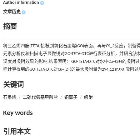
Author information
+
文章历史
+
摘要
将三乙烯四胺(TETA)接枝到氧化石墨烯(GO)表面，再与CS_2反应，制备得
元素分析仪和扫描电子显微镜对GO-TETA-DTC进行表征分析，并研究该材料
温度对吸附效果的影响.结果表明：GO-TETA-DTC对水中Cu~(2+)的吸
程计算得到的GO-TETA-DTC对Cu~(2+)的最大吸附量为294.12 mg/g
关键词
石墨烯
/
二硫代氨基甲酸盐
/
铜离子
/
吸附
Key words
引用本文