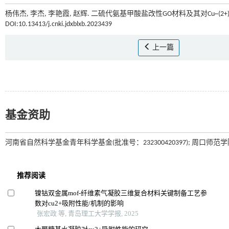
杨伟杰, 李杰, 李艳霞, 赵辉. 二硫代氨基甲酸盐改性GO材料及其对Cu~(2+)
DOI:10.13413/j.cnki.jdxblxb.2023439
上一篇
基金资助
河南省自然科学基金青年科学基金(批准号：232300420397); 周口师范