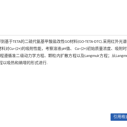
到基于TETA的二硫代氨基甲酸盐改性GO材料(GO-TETA-DTC).采用红外光
对Cu~(2+)的吸附性能，考察溶液pH值、 Cu~(2+)初始质量浓度、吸附
附过程遵循准二级动力学方程、颗粒内扩散方程以及Langmuir方程；从Langmu
;吸附过程以吸热和熵增的形式进行.
引用格式