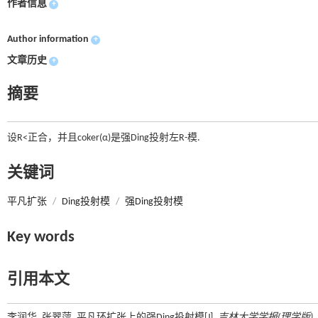
作者信息
+
Author information
+
文章历史
+
摘要
设R
<正合，并且coker(α)是强Ding投射左R-模.
关键词
平凡扩张
/
Ding投射模
/
强Ding投射模
Key words
引用本文
李润华, 张翠萍. 平凡环扩张上的强Ding投射模[J].
吉林大学学报(理学版)
,