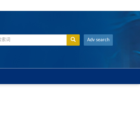
Adv search