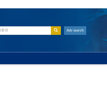
Adv search