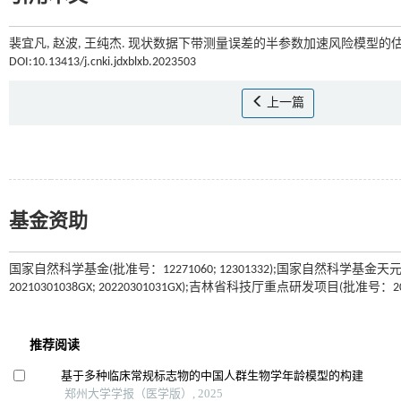
裴宜凡, 赵波, 王纯杰. 现状数据下带测量误差的半参数加速风险模型的估计
DOI:10.13413/j.cnki.jdxblxb.2023503
上一篇
基金资助
国家自然科学基金(批准号：12271060; 12301332);国家自然科学基金
20210301038GX; 20220301031GX);吉林省科技厅重点研发项目(批准号：202