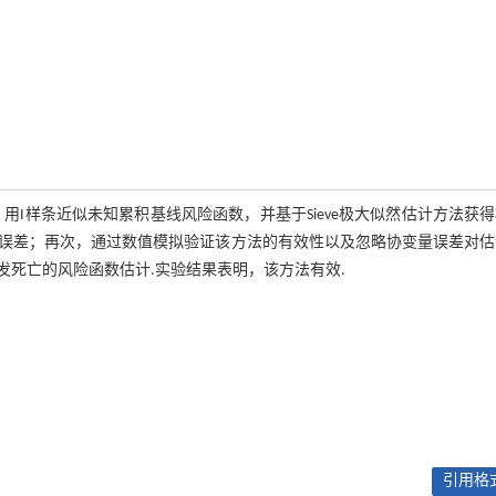
I样条近似未知累积基线风险函数，并基于Sieve极大似然估计方法获
误差；再次，通过数值模拟验证该方法的有效性以及忽略协变量误差对估
死亡的风险函数估计.实验结果表明，该方法有效.
引用格式