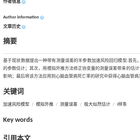
作者信息
+
Author information
+
文章历史
+
摘要
基于现状数据提出一种带有测量误差的半参数加速风险回归模型.首先，用
的参数估计；其次，用模拟外推方法修正协变量的测量误差带来的估计
影响；最后将该方法应用到心脑血管病死亡率的研究中获得心脑血管病发
关键词
加速风险模型
/
模拟外推
/
测量误差
/
极大似然估计
/
I样条
Key words
引用本文