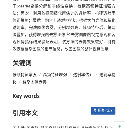
于Shearlet变换分解和非线性变换，得到高频特征增强方
法；再次，利用软抠图精化所估计的透射率，构建透射率
修正策略；最后，融合上述3种方法，根据大气光值和精化
透射率，完成图像去雾，分别增强高、低频特征后，将两
者叠加，获得增强的去雾图像.经去雾图像的视觉感观和客
观评价指标结果验证表明，该方法的去雾效果较好，能有
效恢复复杂图像的细节信息，改善图像的整体视觉质量.
关键词
低频特征增强
/
高频特征增强
/
透射率估计
/
透射率精
化
/
复杂图像去雾
Key words
引用格式 ▾
引用本文