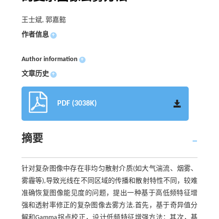
王士斌, 郭嘉懿
作者信息
+
Author information
+
文章历史
+
PDF (3038K)
摘要
针对复杂图像中存在非均匀散射介质(如大气湍流、烟雾、
雾霾等),导致光线在不同区域的传播和散射特性不同，较难
准确恢复图像能见度的问题，提出一种基于高低频特征增
强和透射率修正的复杂图像去雾方法.首先，基于奇异值分
解和Gamma拐点校正，设计低频特征增强方法；其次，基