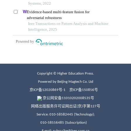
Copyright © Higher Education Press.
Powered by Beijing Magtech Co. Ltd
京ICP备12020869号-1
京ICP备150856号
京公网安备11010202008535号
网络出版服务许可证网出证(京)字第127号
Service: 010-58582445 (Technology);
010-58556485 (Subscription)
E-mail: subscribe@hep.com.cn