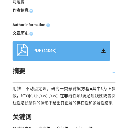
沈瑾睿
作者信息
+
Author information
+
文章历史
+
PDF (1106K)
摘要
用锥上不动点定理，研究一类悬臂梁方程■其中λ为正参
数，f∈C([0,1]×[0,∞),[0,∞)).在非线性项f满足超线性或者次
线性增长条件的情形下给出其正解的存在性和多解性结果.
关键词