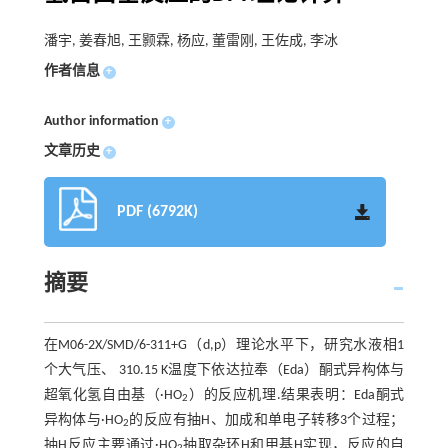
潘宇, 姜春旭, 王颢霖, 杨应, 董雷刚, 王佐成, 李冰
作者信息
+
Author information
+
文章历史
+
PDF (6792K)
摘要
在M06-2X/SMD/6-311+G（d,p）理论水平下，研究水液相1
个大气压、 310.15 K温度下依达拉奉（Eda）酮式异构体与
超氧化氢自由基（·HO
）的反应机理.结果表明：Eda酮式
2
异构体与·HO
的反应有抽H、加成和单电子转移3个过程；
2
抽H反应主要通过·HO
抽取杂环H和甲基H实现，反应的自