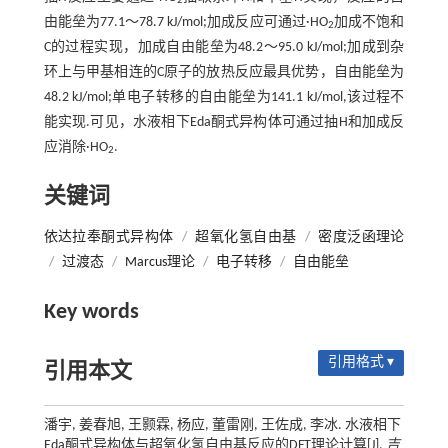
2
由能垒为77.1～78.7 kJ/mol;加成反应可通过·HO
加成不饱和
2
C的过程实现，加成自由能垒为48.2～95.0 kJ/mol;加成到杂
环上与甲基相连的C原子的放热反应最具优势，自由能垒为
48.2 kJ/mol;单电子转移的自由能垒为141.1 kJ/mol,该过程不
能实现.可见，水液相下Eda酮式异构体可通过抽H和加成反
应消除·HO
.
2
关键词
依达拉奉酮式异构体
/
超氧化氢自由基
/
密度泛函理论
/
过渡态
/
Marcus理论
/
电子转移
/
自由能垒
Key words
引用格式 ▾
引用本文
潘宇, 姜春旭, 王颢霖, 杨应, 董雷刚, 王佐成, 李冰. 水液相下
Eda酮式异构体与超氧化氢自由基反应的DFT理论计算[J].
吉