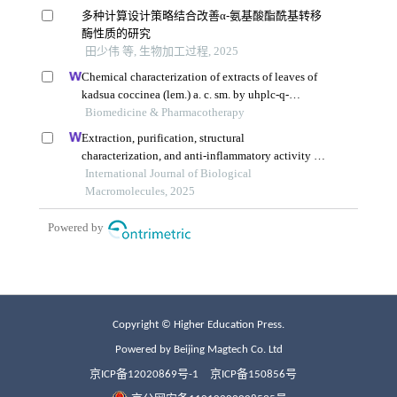
Copyright © Higher Education Press.
Powered by Beijing Magtech Co. Ltd
京ICP备12020869号-1
京ICP备150856号