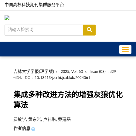
中国高校科技期刊集群服务平台
Toggle
吉林大学学报(理学版)
››
2025, Vol. 63
››
Issue (03)
: 829
-834.
DOI:
10.13413/j.cnki.jdxblxb.2024061
集成多种改进方法的增强灰狼优化
算法
费敏学, 黄东岩, 卢祎琳, 乔建磊
作者信息
+