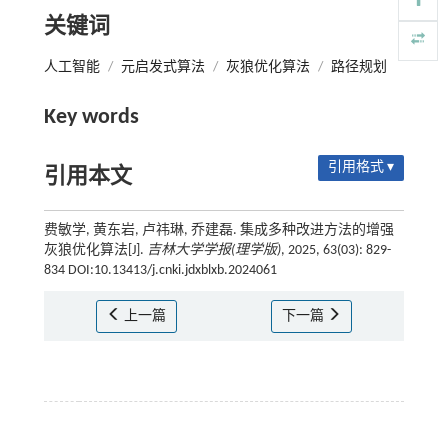
关键词
人工智能
/
元启发式算法
/
灰狼优化算法
/
路径规划
Key words
引用格式 ▾
引用本文
费敏学, 黄东岩, 卢祎琳, 乔建磊. 集成多种改进方法的增强
灰狼优化算法[J].
吉林大学学报(理学版)
, 2025, 63(03): 829-
834 DOI:10.13413/j.cnki.jdxblxb.2024061
上一篇
下一篇