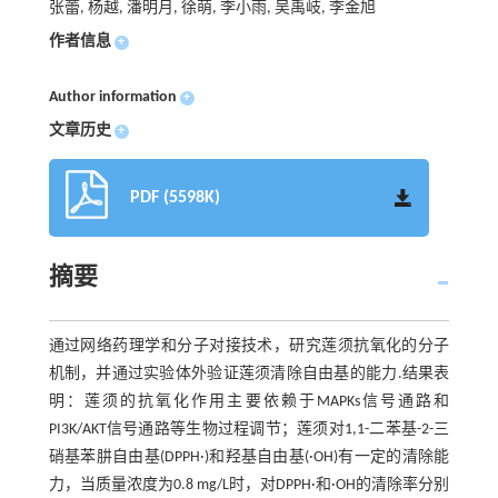
张蕾, 杨越, 潘明月, 徐萌, 李小雨, 吴禹岐, 李金旭
作者信息
+
Author information
+
文章历史
+
PDF (5598K)
摘要
通过网络药理学和分子对接技术，研究莲须抗氧化的分子
机制，并通过实验体外验证莲须清除自由基的能力.结果表
明：莲须的抗氧化作用主要依赖于MAPKs信号通路和
PI3K/AKT信号通路等生物过程调节；莲须对1,1-二苯基-2-三
硝基苯肼自由基(DPPH·)和羟基自由基(·OH)有一定的清除能
力，当质量浓度为0.8 mg/L时，对DPPH·和·OH的清除率分别