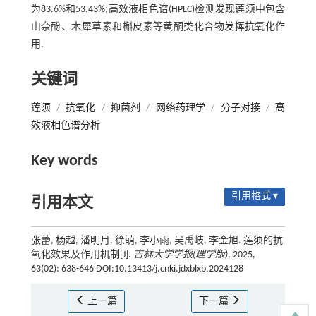
为83.6%和53.43%;高效液相色谱(HPLC)检测发现莲须中包含
山奈酚、木犀草素和槲皮素等黄酮类化合物发挥抗氧化作
用.
关键词
莲须
/
抗氧化
/
抑菌剂
/
网络药理学
/
分子对接
/
高
效液相色谱分析
Key words
引用格式 ▾
引用本文
张蕾, 杨越, 潘明月, 徐萌, 李小雨, 吴禹岐, 李金旭. 莲须的抗
氧化效果及作用机制[J].
吉林大学学报(理学版)
, 2025,
63(02): 638-646 DOI:10.13413/j.cnki.jdxblxb.2024128
上一篇
下一篇