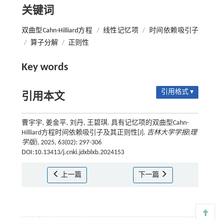
关键词
双曲型Cahn-Hilliard方程
/
线性记忆项
/
时间依赖吸引子
/
算子分解
/
正则性
Key words
引用格式 ▾
引用本文
曹宇宇, 姜金平, 刘丹, 王碧琪. 具有记忆项的双曲型Cahn-
Hilliard方程时间依赖吸引子及其正则性[J].
吉林大学学报(理
学版)
, 2025, 63(02): 297-306
DOI:10.13413/j.cnki.jdxblxb.2024153
上一篇
下一篇