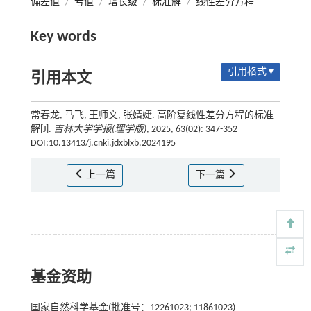
偏差值
/
亏值
/
增长级
/
标准解
/
线性差分方程
Key words
引用格式 ▾
引用本文
常春龙, 马飞, 王师文, 张婧婕. 高阶复线性差分方程的标准
解[J].
吉林大学学报(理学版)
, 2025, 63(02): 347-352
DOI:10.13413/j.cnki.jdxblxb.2024195
上一篇
下一篇
基金资助
国家自然科学基金(批准号：12261023; 11861023)