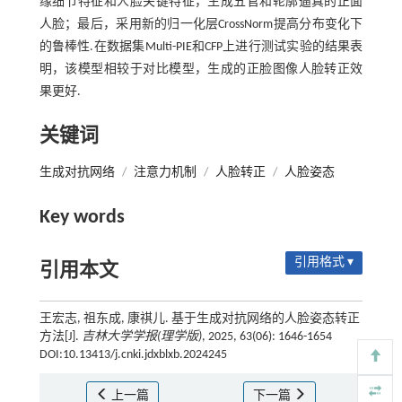
缘细节特征和人脸关键特征，生成五官和轮廓逼真的正面
人脸；最后，采用新的归一化层CrossNorm提高分布变化下
的鲁棒性.在数据集Multi-PIE和CFP上进行测试实验的结果表
明，该模型相较于对比模型，生成的正脸图像人脸转正效
果更好.
关键词
生成对抗网络
/
注意力机制
/
人脸转正
/
人脸姿态
Key words
引用格式 ▾
引用本文
王宏志, 祖东成, 康祺儿. 基于生成对抗网络的人脸姿态转正
方法[J].
吉林大学学报(理学版)
, 2025, 63(06): 1646-1654
DOI:10.13413/j.cnki.jdxblxb.2024245
上一篇
下一篇