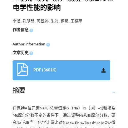
0.5+x
0.5-x
0.99
0.01
3-δ
电学性能的影响
李润, 孔明慧, 郭翠婷, 朱沛, 杨强, 王德军
作者信息
+
Author information
+
文章历史
+
PDF (3601K)
摘要
在保持A位元素Na+Bi总量恒定(x（Na）+x（Bi）=1)和掺杂
Mg摩尔分数不变的条件下，通过调整Na和Bi摩尔分数，研
+
3+
究Na
和Bi
非化学计量比对Na
Bi
Ti
Mg
O
微
0.5+x
0.5-x
0.99
0.01
3-δ