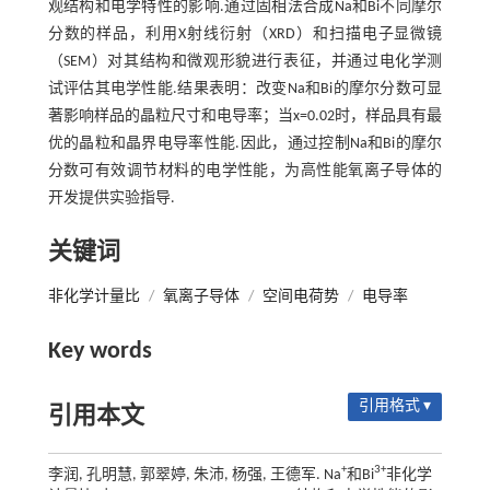
观结构和电学特性的影响.通过固相法合成Na和Bi不同摩尔
分数的样品，利用X射线衍射（XRD）和扫描电子显微镜
（SEM）对其结构和微观形貌进行表征，并通过电化学测
试评估其电学性能.结果表明：改变Na和Bi的摩尔分数可显
著影响样品的晶粒尺寸和电导率；当x=0.02时，样品具有最
优的晶粒和晶界电导率性能.因此，通过控制Na和Bi的摩尔
分数可有效调节材料的电学性能，为高性能氧离子导体的
开发提供实验指导.
关键词
非化学计量比
/
氧离子导体
/
空间电荷势
/
电导率
Key words
引用格式 ▾
引用本文
+
3+
李润, 孔明慧, 郭翠婷, 朱沛, 杨强, 王德军. Na
和Bi
非化学