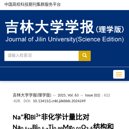
中国高校科技期刊集群服务平台
Toggle
吉林大学学报(理学版)
››
2025, Vol. 63
››
Issue (02)
: 622
-628.
DOI:
10.13413/j.cnki.jdxblxb.2024249
+
3+
Na
和Bi
非化学计量比对
Na
Bi
Ti
Mg
O
结构和