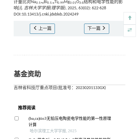
计量比对Na
Bi
Ti
Mg
O
结构和电学性能的影
0.5+x
0.5-x
0.99
0.01
3-δ
响[J].
吉林大学学报(理学版)
, 2025, 63(02): 622-628
DOI:10.13413/j.cnki.jdxblxb.2024249
上一篇
下一篇
基金资助
吉林省科技厅重点项目(批准号：20230201133GX)