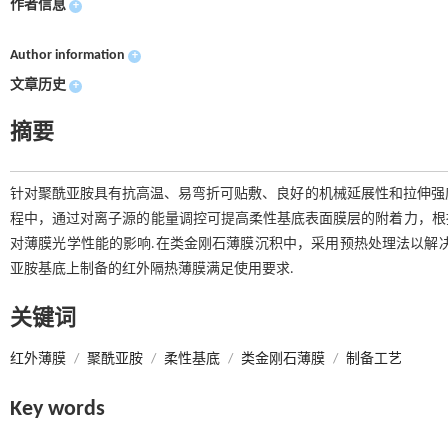
作者信息
+
Author information
+
文章历史
+
摘要
针对聚酰亚胺具有抗高温、易弯折可贴敷、良好的机械延展性和拉伸强度
程中，通过对离子源的能量调控可提高柔性基底表面膜层的附着力，根
对薄膜光学性能的影响.在类金刚石薄膜沉积中，采用预热处理法以解
亚胺基底上制备的红外隔热薄膜满足使用要求.
关键词
红外薄膜
/
聚酰亚胺
/
柔性基底
/
类金刚石薄膜
/
制备工艺
Key words