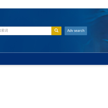
Adv search