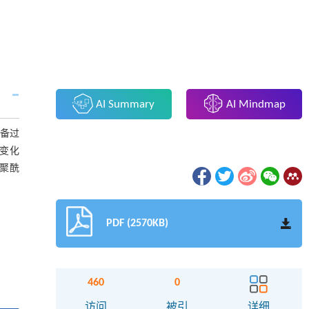
AI Summary
AI Mindmap
制备过
变化
聚酰
PDF (2570KB)
460
0
访问
被引
详细