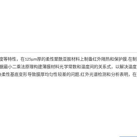
等特性，在125μm厚的柔性聚酰亚胺材料上制备红外隔热和保护膜.在
据最小二乘法原理构建薄膜材料光学常数和温度间的关系式，以解决温度
决柔性基底变形导致膜厚均匀性较差的问题.红外光谱检测和分析表明，在