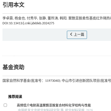
引用本文
李卓霖, 杨金也, 付秀华, 张静, 董所涛, 韩阳. 聚酰亚胺柔性基底红外隔
DOI:10.13413/j.cnki.jdxblxb.2024275
上一篇
基金资助
国家自然科学基金(批准号：11973040); 中山市引进创新团队项目(批准号：CX