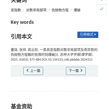
关键词
变指数
/
对数非局部项
/
伪抛物方程
/
爆破
Key words
引用格式 ▾
引用本文
董琰, 张帅, 高云柱. 一类具变指数对数非局部项及奇异势的
伪抛物方程解的有限时刻爆破[J].
吉林大学学报(理学版)
,
2025, 63(03): 675-684 DOI:10.13413/j.cnki.jdxblxb.2024313
上一篇
下一篇
基金资助