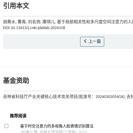
引用本文
胡黄水, 曹禹, 刘名扬, 康琪儿. 基于局部相关性和多尺度空间注意力的人脸
DOI:10.13413/j.cnki.jdxblxb.2024318
上一篇
基金资助
吉林省科技厅产业关键核心技术攻关项目(批准号：20240302054GX); 吉林