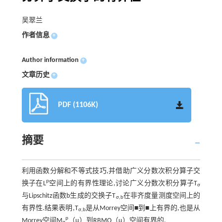
吴翠兰
作者信息
+
Author information
+
文章历史
+
PDF (1106K)
摘要
利用函数分解和不等式技巧,并借助广义分数次积分算子交
p
换子在L
空间上的有界性理论,讨论广义分数次积分算子T
σ
与Lipschitz函数b生成的交换子T
在非齐度量测度空间上的
σ,b
有界性.结果表明,T
是从Morrey空间■到■上有界的,也是从
σ,b
p
Morrey空间M
（μ）到RBMO（μ）空间有界的.