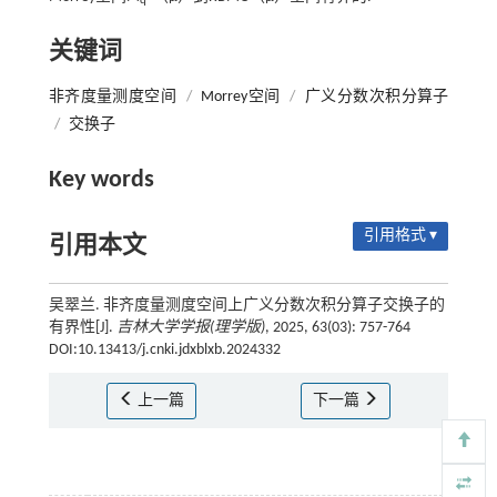
q
关键词
非齐度量测度空间
/
Morrey空间
/
广义分数次积分算子
/
交换子
Key words
引用格式 ▾
引用本文
吴翠兰. 非齐度量测度空间上广义分数次积分算子交换子的
有界性[J].
吉林大学学报(理学版)
, 2025, 63(03): 757-764
DOI:10.13413/j.cnki.jdxblxb.2024332
上一篇
下一篇