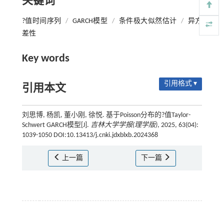
关键词
?值时间序列
/
GARCH模型
/
条件极大似然估计
/
异方
差性
Key words
引用格式 ▾
引用本文
刘思博, 杨凯, 董小刚, 徐悦. 基于Poisson分布的?值Taylor-
Schwert GARCH模型[J].
吉林大学学报(理学版)
, 2025, 63(04):
1039-1050 DOI:10.13413/j.cnki.jdxblxb.2024368
上一篇
下一篇