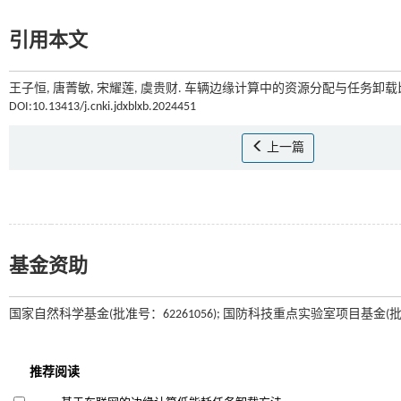
引用本文
王子恒, 唐菁敏, 宋耀莲, 虞贵财. 车辆边缘计算中的资源分配与任务卸载比
DOI:10.13413/j.cnki.jdxblxb.2024451
上一篇
基金资助
国家自然科学基金(批准号：62261056); 国防科技重点实验室项目基金(批准号：2