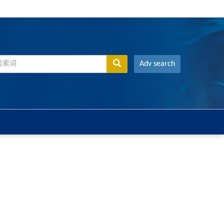
Adv search