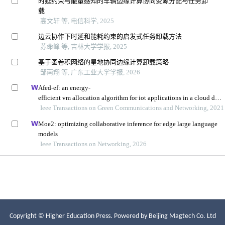
Copyright © Higher Education Press.
Powered by Beijing Magtech Co. Ltd