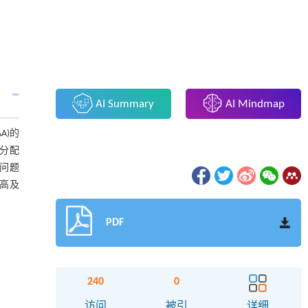
AI Summary
AI Mindmap
A)的
分配
子问题
高及
PDF
240
0
访问
被引
详细