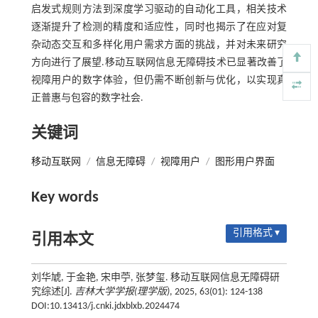
启发式规则方法到深度学习驱动的自动化工具，相关技术
逐渐提升了检测的精度和适应性，同时也揭示了在应对复
杂动态交互和多样化用户需求方面的挑战，并对未来研究
方向进行了展望.移动互联网信息无障碍技术已显著改善了
视障用户的数字体验，但仍需不断创新与优化，以实现真
正普惠与包容的数字社会.
关键词
移动互联网
/
信息无障碍
/
视障用户
/
图形用户界面
Key words
引用格式 ▾
引用本文
刘华虓, 于金艳, 宋申苧, 张梦玺. 移动互联网信息无障碍研
究综述[J].
吉林大学学报(理学版)
, 2025, 63(01): 124-138
DOI:10.13413/j.cnki.jdxblxb.2024474