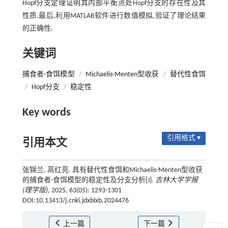
Hopf分支定理证明其内部平衡点处Hopf分支的存在性及其
性质.最后,利用MATLAB软件进行数值模拟,验证了理论结果
的正确性.
关键词
捕食者-食饵模型
/
Michaelis-Menten型收获
/
替代性食饵
/
Hopf分支
/
稳定性
Key words
引用格式 ▾
引用本文
张锦兰, 高红亮. 具有替代性食饵和Michaelis-Menten型收获
的捕食者-食饵模型的稳定性及分支分析[J].
吉林大学学报
(理学版)
, 2025, 63(05): 1293-1301
DOI:10.13413/j.cnki.jdxblxb.2024476
上一篇
下一篇