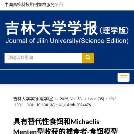
中国高校科技期刊集群服务平台
Toggle
吉林大学学报(理学版)
››
2025, Vol. 63
››
Issue (05)
: 1293
-1301.
DOI:
10.13413/j.cnki.jdxblxb.2024476
具有替代性食饵和Michaelis-
Menten型收获的捕食者-食饵模型