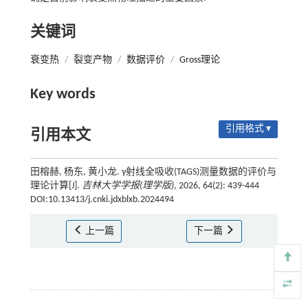
关键词
衰变热
/
裂变产物
/
数据评价
/
Gross理论
Key words
引用格式 ▾
引用本文
田榕赫, 杨东, 黄小龙. γ射线全吸收(TAGS)测量数据的评价与
理论计算[J].
吉林大学学报(理学版)
, 2026, 64(2): 439-444
DOI:10.13413/j.cnki.jdxblxb.2024494
上一篇
下一篇