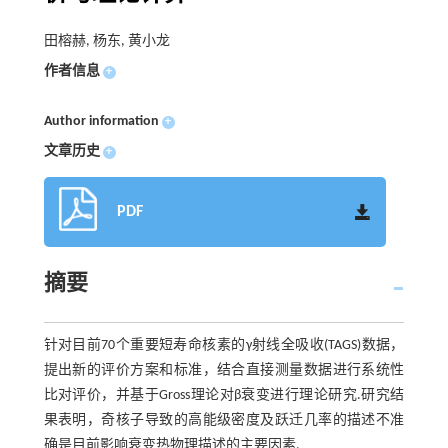
田榕赫, 杨东, 黄小龙
作者信息
+
Author information
+
文章历史
+
PDF
摘要
针对目前70个重要短寿命核素的γ射线全吸收(TAGS)数据，
提出新的评价方案和标准，结合直接测量数据进行系统性
比对评价，并基于Gross理论对β衰变进行理论研究.研究结
果表明，奇核子导致的高能级密度及跃迁几率的描述不准
确是目前影响衰变热物理描述的主要因素.