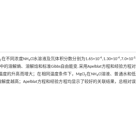
-4
-4
-5
在不同浓度NH
Cl水溶液及氘体积分数分别为1.65×10
,1.30×10
,7.0×10
2
4
液中的溶解熵、溶解焓和标准Gibbs自由能变.采用Apelblat方程和经验方程
温度的升高而增大；在相同温度条件下，MgCl
在NH
Cl溶液、普通水和
2
4
解度越高；Apelblat方程和经验方程均显示了较好的关联结果，总相对