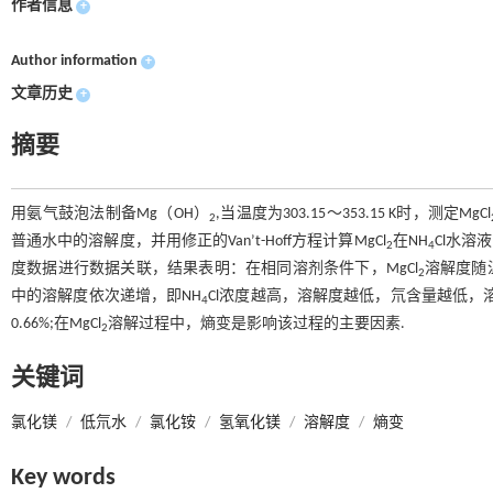
作者信息
+
Author information
+
文章历史
+
摘要
用氨气鼓泡法制备Mg（OH）
,当温度为303.15～353.15 K时，测定MgCl
2
普通水中的溶解度，并用修正的Van’t-Hoff方程计算MgCl
在NH
Cl水溶
2
4
度数据进行数据关联，结果表明：在相同溶剂条件下，MgCl
溶解度随
2
中的溶解度依次递增，即NH
Cl浓度越高，溶解度越低，氘含量越低，溶
4
0.66%;在MgCl
溶解过程中，熵变是影响该过程的主要因素.
2
关键词
氯化镁
/
低氘水
/
氯化铵
/
氢氧化镁
/
溶解度
/
熵变
Key words