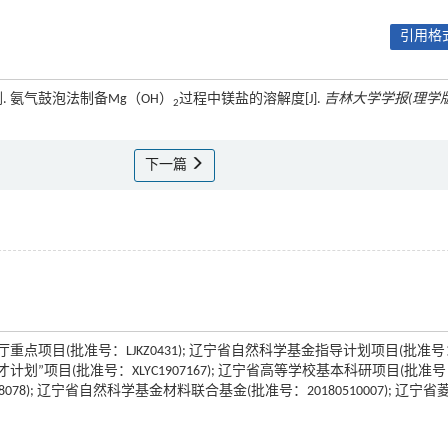
引用格式
李刚. 氨气鼓泡法制备Mg（OH）
过程中镁盐的溶解度[J].
吉林大学学报(理学版
2
下一篇
育厅重点项目(批准号：LJKZ0431); 辽宁省自然科学基金指导计划项目(批准
兴辽英才计划”项目(批准号：XLYC1907167); 辽宁省高等学校基本科研项目(批准
8078); 辽宁省自然科学基金材料联合基金(批准号：20180510007); 辽宁省