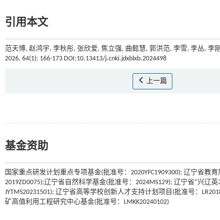
引用本文
范天博, 赵鸿宇, 李秋彤, 张欣爱, 焦立强, 曲懿慧, 郭洪范, 李雪, 李丛, 
2026, 64(1): 166-173 DOI:10.13413/j.cnki.jdxblxb.2024498
上一篇
基金资助
国家重点研发计划重点专项基金(批准号：2020YFC1909300); 辽宁省教
2019ZD0075);辽宁省自然科学基金(批准号：2024MS129); 辽宁省“
JYTMS20231501); 辽宁省高等学校创新人才支持计划项目(批准号：LR201
矿高值利用工程研究中心基金(批准号：LMKK20240102)