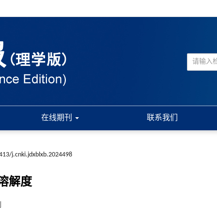
在线期刊
联系我们
413/j.cnki.jdxblxb.2024498
溶解度
刚