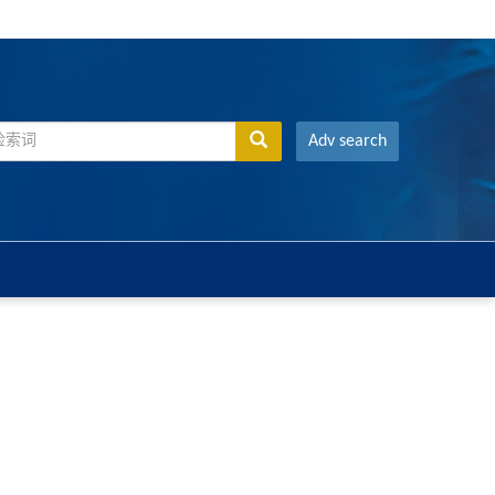
Adv search