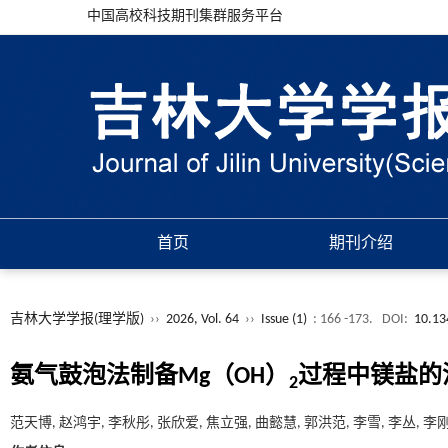
中国高校科技期刊集群服务平台
首页
期刊介绍
吉林大学学报(理学版)
››
2026, Vol. 64
››
Issue (1)
: 166 -173.
DOI:
10.13
氨气鼓泡法制备Mg（OH）
过程中镁盐的
2
范天博, 赵鸿宇, 李秋彤, 张欣爱, 焦立强, 曲懿慧, 郭洪范, 李雪, 李丛, 李