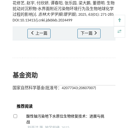
花修艺, 赵宇, 付欣妍, 谭春阳, 张乐园, 梁大鹏, 董德明. 生物
扰动对沉积物-水界面附近污染物环境行为及生物地球化学
过程的影响[J].
吉林大学学报(理学版)
, 2025, 63(01): 271-285
DOI:10.13413/j.cnki.jdxblxb.2024499
上一篇
下一篇
基金资助
国家自然科学基金(批准号：42077343;20607007)