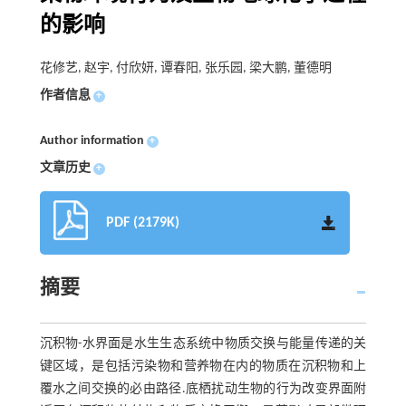
的影响
花修艺, 赵宇, 付欣妍, 谭春阳, 张乐园, 梁大鹏, 董德明
作者信息
+
Author information
+
文章历史
+
PDF (2179K)
摘要
沉积物-水界面是水生生态系统中物质交换与能量传递的关
键区域，是包括污染物和营养物在内的物质在沉积物和上
覆水之间交换的必由路径.底栖扰动生物的行为改变界面附