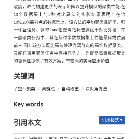
献度，进而构建更优的表示矩阵以提升模型的聚类性能.在
10个数据集上与8种对比算法的实验结果表明：在含
10%,20%离群点的数据集上，该方法的平均聚类准确率、归
一化互信息、调整Rand指数等指标普遍优于对比算法；在
一般聚类任务中，其在超过半数数据集上性能最优或位居
前三.因此该方法既能高效处理含离群点的高维数据聚类，
又能在通用聚类任务中保持竞争力，为提高高维数据聚类
的鲁棒性提供了有效方案，有较高的实际应用价值.
关键词
子空间聚类
/
离群点
/
自动权重
/
块对角方法
Key words
引用格式 ▾
引用本文