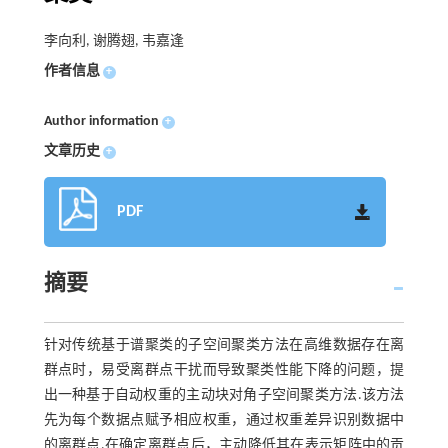
李向利, 谢腾翅, 韦嘉逢
作者信息
+
Author information
+
文章历史
+
PDF
摘要
针对传统基于谱聚类的子空间聚类方法在高维数据存在离
群点时，易受离群点干扰而导致聚类性能下降的问题，提
出一种基于自动权重的主动块对角子空间聚类方法.该方法
先为每个数据点赋予相应权重，通过权重差异识别数据中
的离群点.在确定离群点后，主动降低其在表示矩阵中的贡