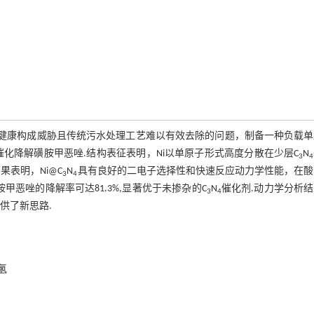
类健康构成威胁且传统污水处理工艺难以有效去除的问题，制备一种负载单
催化降解磺胺甲恶唑.结构表征表明，Ni以单原子形式高度分散在少层C
N
3
4
表明，Ni@C
N
具有良好的二电子选择性和快速反应动力学性能，在酸
3
4
对磺胺甲恶唑的降解率可达81.3%,显著优于未掺杂的C
N
催化剂.动力学分析
3
4
供了新思路.
氢