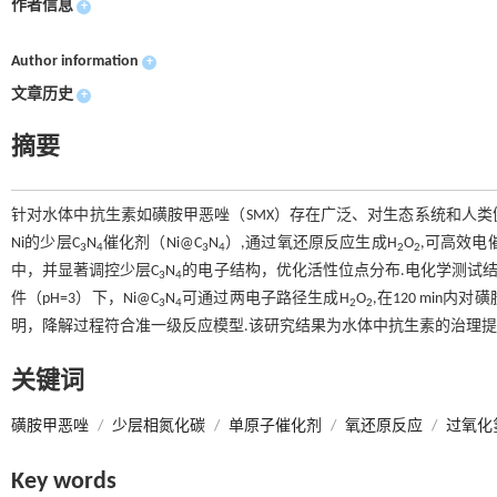
作者信息
+
Author information
+
文章历史
+
摘要
针对水体中抗生素如磺胺甲恶唑（SMX）存在广泛、对生态系统和人
Ni的少层C
N
催化剂（Ni@C
N
）,通过氧还原反应生成H
O
,可高效电
3
4
3
4
2
2
中，并显著调控少层C
N
的电子结构，优化活性位点分布.电化学测试结果
3
4
件（pH=3）下，Ni@C
N
可通过两电子路径生成H
O
,在120 min内
3
4
2
2
明，降解过程符合准一级反应模型.该研究结果为水体中抗生素的治理提
关键词
磺胺甲恶唑
/
少层相氮化碳
/
单原子催化剂
/
氧还原反应
/
过氧化
Key words