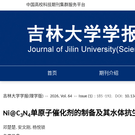
中国高校科技期刊集群服务平台
首页
期刊介绍
吉林大学学报(理学版)
››
2026, Vol. 64
››
Issue (1)
: 185 -192.
DOI:
10.13
Ni@C
N
单原子催化剂的制备及其水体抗
3
4
邓楚楚, 安文刚, 杨悦锁