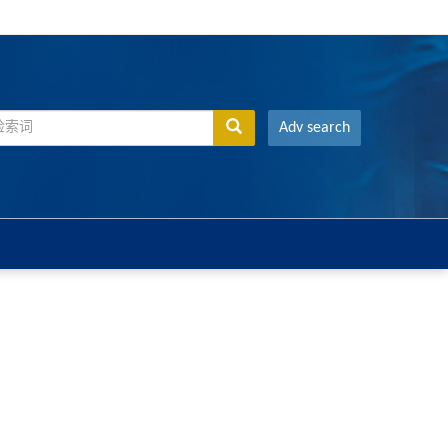
Adv search