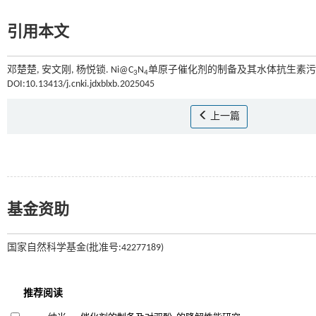
引用本文
邓楚楚, 安文刚, 杨悦锁. Ni@C
N
单原子催化剂的制备及其水体抗生素污染
3
4
DOI:10.13413/j.cnki.jdxblxb.2025045
上一篇
基金资助
国家自然科学基金(批准号:42277189)