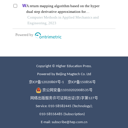
Copyright © Higher Education Press.
Powered by Beijing Magtech Co. Ltd
京ICP备12020869号-1
京ICP备150856号
京公网安备11010202008535号
网络出版服务许可证网出证(京)字第127号
Service: 010-58582445 (Technology);
010-58556485 (Subscription)
E-mail: subscribe@hep.com.cn