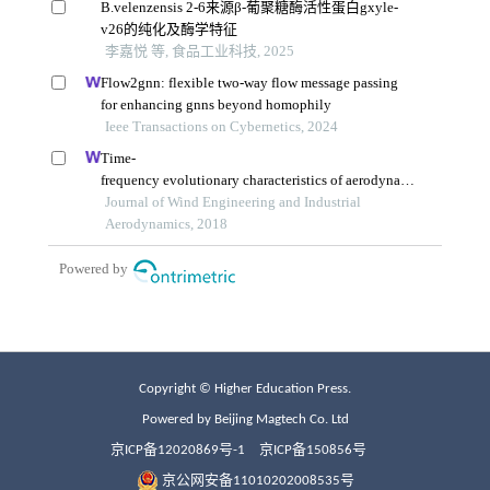
Copyright © Higher Education Press.
Powered by Beijing Magtech Co. Ltd
京ICP备12020869号-1
京ICP备150856号
京公网安备11010202008535号