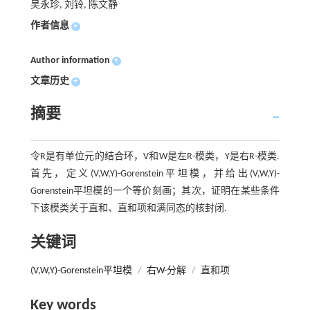
吴永珍, 刘铃, 陈文静
作者信息
+
Author information
+
文章历史
+
摘要
令R是有单位元的结合环，V和W是左R-模类，Y是右R-模类.
首先，定义(V,W,Y)-Gorenstein平坦模，并给出(V,W,Y)-
Gorenstein平坦模的一个等价刻画；其次，证明在某些条件
下该模类关于直和、直和项和满同态的核封闭.
关键词
(V,W,Y)-Gorenstein平坦模
/
右W-分解
/
直和项
Key words