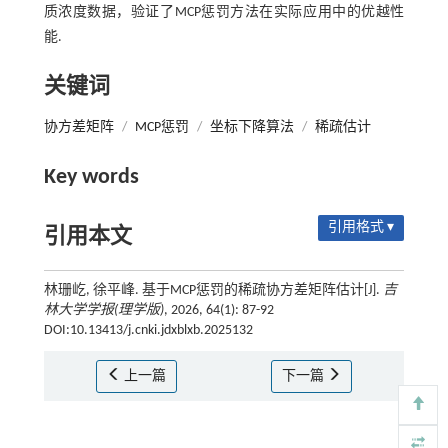
质浓度数据，验证了MCP惩罚方法在实际应用中的优越性
能.
关键词
协方差矩阵
/
MCP惩罚
/
坐标下降算法
/
稀疏估计
Key words
引用格式 ▾
引用本文
林珊屹, 徐平峰. 基于MCP惩罚的稀疏协方差矩阵估计[J].
吉
林大学学报(理学版)
, 2026, 64(1): 87-92
DOI:10.13413/j.cnki.jdxblxb.2025132
上一篇
下一篇