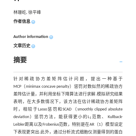
林珊屹, 徐平峰
作者信息
+
Author information
+
文章历史
+
摘要
针对稀疏协方差矩阵估计问题，提出一种基于
MCP（minimax concave penalty）惩罚对数似然的稀疏协方
差阵估计量，并利用坐标下降算法进行求解.模拟研究结果
表明，在大多数情况下，该方法在估计稀疏协方差矩阵
时，相较于Lasso惩罚和SCAD（smoothly clipped absolute
deviation）惩罚方法，能获得更小的L
范数、 Kullback-
1
Leibler距离以及Frobenius范数，特别是在AR（1）模型设定
下表现更突出.此外，通过分析流式细胞仪测量得到的蛋白