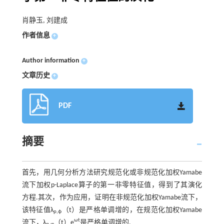
肖静玉, 刘建成
作者信息
+
Author information
+
文章历史
+
PDF
摘要
首先，用几何分析方法研究规范化或非规范化加权Yamabe
流下加权p-Laplace算子的第一非零特征值，得到了其演化
方程.其次，作为应用，证明在非规范化加权Yamabe流下，
该特征值λ
（t）是严格单调增的，在规范化加权Yamabe
p,ϕ
ωt
流下，λ
（t）e
是严格单调增的.