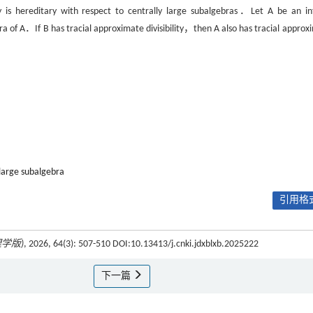
y is hereditary with respect to centrally large subalgebras．Let A be an inf
ra of A．If B has tracial approximate divisibility，then A also has tracial approx
 large subalgebra
引用格式
学版)
, 2026, 64(3): 507-510 DOI:10.13413/j.cnki.jdxblxb.2025222
下一篇