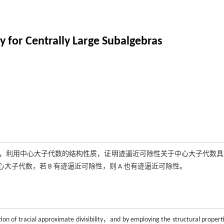
ty for Centrally Large Subalgebras
义，利用中心大子代数的结构性质，证明迹逼近可除性关于中心大子代数具
中心大子代数，若 B 有迹逼近可除性，则 A 也有迹逼近可除性。
ion of tracial approximate divisibility，and by employing the structural properti