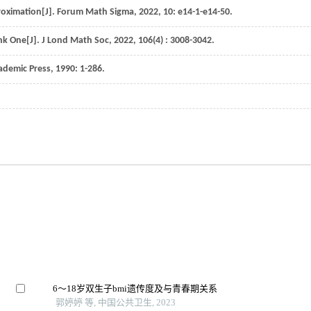
roximation[J].
Forum Math Sigma
,
2022
,
10
: e14-1-e14-50.
ank One[J].
J Lond Math Soc
,
2022
,
106
(4) : 3008-3042.
ademic Press,
1990
: 1-286.