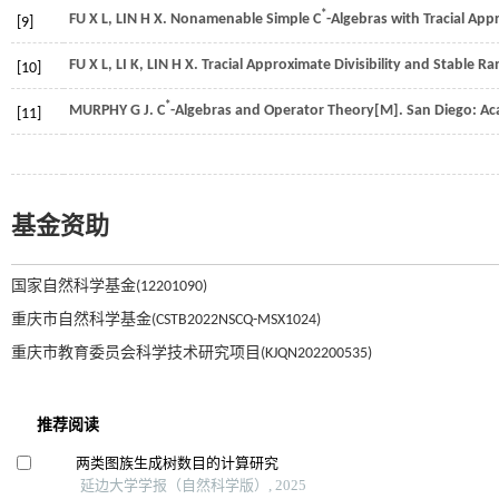
*
FU
X L
,
LIN
H X
. Nonamenable Simple C
-Algebras with Tracial App
[9]
FU
X L
,
LI
K
,
LIN
H X
. Tracial Approximate Divisibility and Stable R
[10]
*
MURPHY
G J
.
C
-Algebras and Operator Theory
[M]. San Diego: Ac
[11]
基金资助
国家自然科学基金(12201090)
重庆市自然科学基金(CSTB2022NSCQ-MSX1024)
重庆市教育委员会科学技术研究项目(KJQN202200535)