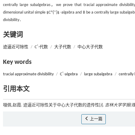
centrally large subalgebras，we prove that tracial approximate divisibilit
dimensional unital simple $C^{*}$ -algebra and B be a centrally large subalgeb
divisibility．
关键词
*
迹逼近可除性
/
C
-代数
/
大子代数
/
中心大子代数
Key words
*
tracial approximate divisibility
/
C
-algebra
/
large subalgebra
/
centrally
引用本文
啜佩,赵霞. 迹逼近可除性关于中心大子代数的遗传性[J].
吉林大学学报(理
上一篇