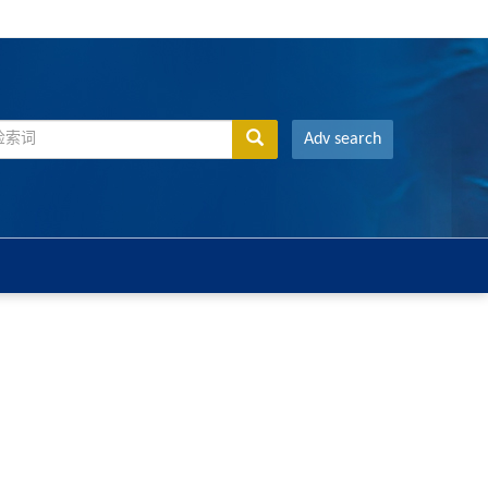
Adv search