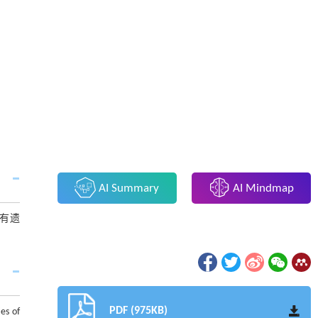
AI Summary
AI Mindmap
有遗
PDF (975KB)
es of