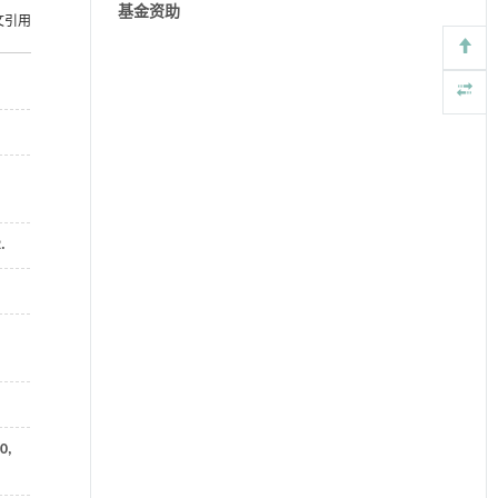
基金资助
文引用
.
0
,