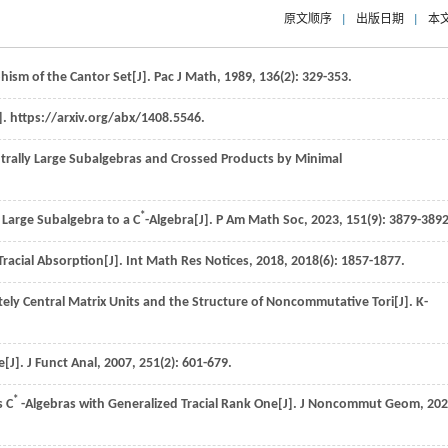
原文顺序
|
出版日期
|
本
ism of the Cantor Set[J].
Pac J Math
,
1989
,
136
(2): 329-353.
]. https://arxiv.org/abx/1408.5546.
trally Large Subalgebras and Crossed Products by Minimal
*
 Large Subalgebra to a C
-Algebra[J].
P Am Math Soc
,
2023
,
151
(9): 3879-3892
Tracial Absorption[J].
Int Math Res Notices
,
2018
,
2018
(6): 1857-1877.
y Central Matrix Units and the Structure of Noncommutative Tori[J].
K-
e[J].
J Funct Anal
,
2007
,
251
(2): 601-679.
*
s C
-Algebras with Generalized Tracial Rank One[J].
J Noncommut Geom
,
202