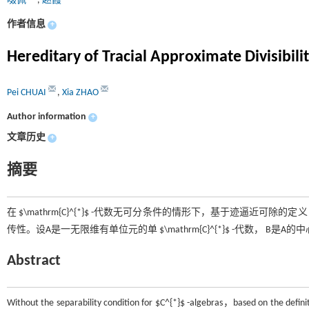
啜佩
,
赵霞
作者信息
+
Hereditary of Tracial Approximate Divisibili
Pei CHUAI
,
Xia ZHAO
Author information
+
文章历史
+
摘要
在
$\mathrm{C}^{*}$
-代数无可分条件的情形下，基于迹逼近可除的定
传性。设A是一无限维有单位元的单
$\mathrm{C}^{*}$
-代数， B是A的
Abstract
Without the separability condition for $C^{*}$ -algebras，based on the definit