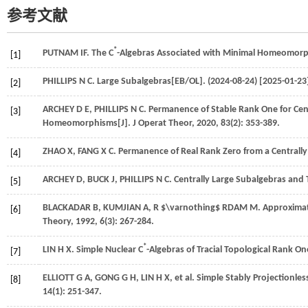
参考文献
*
PUTNAM
IF
. The C
-Algebras Associated with Minimal Homeomorph
[1]
PHILLIPS
N C
. Large Subalgebras[EB/OL]. (2024-08-24) [2025-01-23
[2]
ARCHEY
D E
,
PHILLIPS
N C
. Permanence of Stable Rank One for Cen
[3]
Homeomorphisms[J].
J Operat Theor
,
2020
,
83
(2): 353-389.
ZHAO
X
,
FANG
X C
. Permanence of Real Rank Zero from a Centrally
[4]
ARCHEY
D
,
BUCK
J
,
PHILLIPS
N C
. Centrally Large Subalgebras and 
[5]
BLACKADAR
B
,
KUMJIAN
A
, R
$\varnothing$
RDAM M. Approximatel
[6]
Theory
,
1992
,
6
(3): 267-284.
*
LIN
H X
. Simple Nuclear C
-Algebras of Tracial Topological Rank On
[7]
ELLIOTT
G A
,
GONG
G H
,
LIN
H X
,
et al
. Simple Stably Projectionles
[8]
14
(1): 251-347.