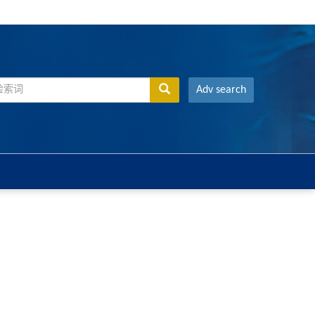
Adv search