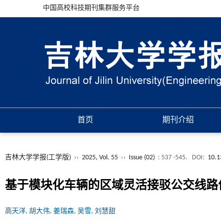
中国高校科技期刊集群服务平台
首页
期刊介绍
吉林大学学报(工学版)
››
2025, Vol. 55
››
Issue (02)
: 537 -545.
DOI:
10.1
基于模块化车辆的区域灵活接驳公交线路
高天洋, 胡大伟, 姜瑞森, 吴雪, 刘慧甜