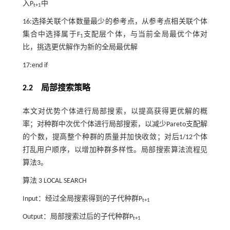
入P
中
t+1
16:选择关联个体数量最少的参考点，从参考点相关联个体
集合中选择属于F
支配层个体，与当前全局最优个体对
1
比，挑选更优解作为新的全局最优解
17:end if
2.2 局部搜索策略
本文对优势个体进行局部搜索，以提高获得更优解的概
率；对种群中次优个体进行局部搜索，以减少Pareto支配解
的个数，提高整个种群的质量并加快收敛；对后1/12个体
打乱用户顺序，以增加种群多样性。局部搜索算法流程见
算法3。
算法 3
LOCAL SEARCH
Input：经过全局搜索得到的子代种群P
t+1
Output：局部搜索过后的子代种群P
t+1