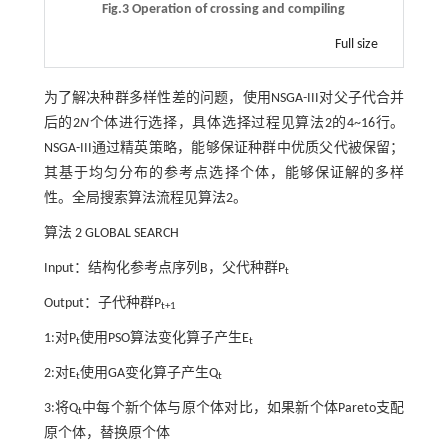
Fig.3 Operation of crossing and compiling
Full size
为了解决种群多样性差的问题，使用NSGA-III对父子代合并
后的2
N
个体进行选择，具体选择过程见算法2的4~16行。
NSGA-III通过精英策略，能够保证种群中优质父代被保留；
其基于均匀分布的参考点选择个体，能够保证解的多样
性。全局搜索算法流程见算法2。
算法 2
GLOBAL SEARCH
Input：结构化参考点序列B，父代种群P
t
Output：子代种群P
t+1
1:对P
使用PSO算法变化算子产生E
t
t
2:对E
使用GA变化算子产生Q
t
t
3:将Q
中每个新个体与原个体对比，如果新个体Pareto支配
t
原个体，替换原个体