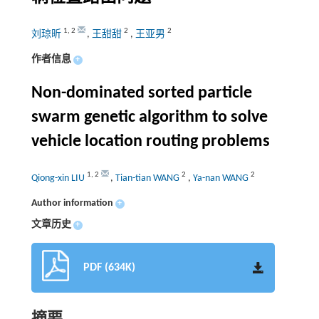
1
,
2
2
2
刘琼昕
,
王甜甜
,
王亚男
作者信息
+
Non-dominated sorted particle
swarm genetic algorithm to solve
vehicle location routing problems
1
,
2
2
2
Qiong-xin LIU
,
Tian-tian WANG
,
Ya-nan WANG
Author information
+
文章历史
+
PDF (634K)