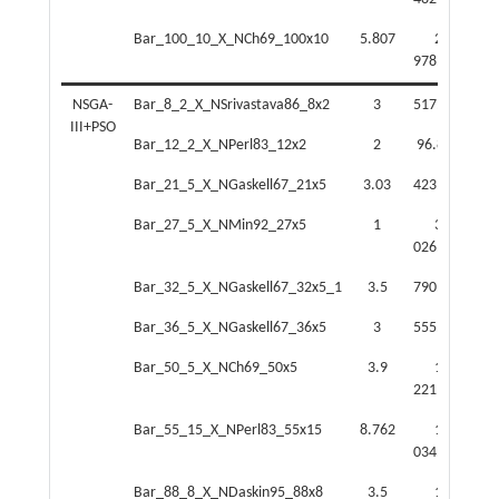
Bar_100_10_X_NCh69_100x10
5.807
2
978.000
91
NSGA-
Bar_8_2_X_NSrivastava86_8x2
3
517.544
3
III+PSO
Bar_12_2_X_NPerl83_12x2
2
96.852
4
Bar_21_5_X_NGaskell67_21x5
3.03
423.300
15
Bar_27_5_X_NMin92_27x5
1
3
20
026.060
Bar_32_5_X_NGaskell67_32x5_1
3.5
790.263
30
Bar_36_5_X_NGaskell67_36x5
3
555.626
38
Bar_50_5_X_NCh69_50x5
3.9
1
68
221.680
Bar_55_15_X_NPerl83_55x15
8.762
1
034.769
07
Bar_88_8_X_NDaskin95_88x8
3.5
1