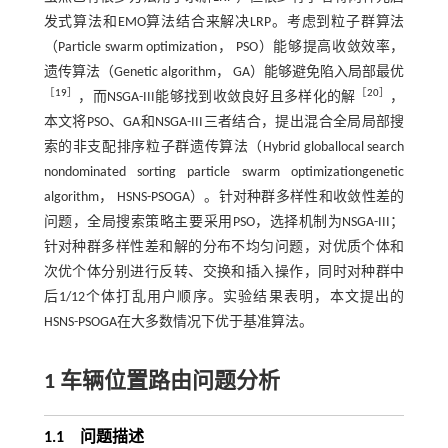
发式算法和EMO算法结合来解决LRP。考虑到粒子群算法
（Particle swarm optimization， PSO）能够提高收敛效率，
遗传算法（Genetic algorithm， GA）能够避免陷入局部最优
［
19
］
［
20
］
，而NSGA-III能够找到收敛良好且多样化的解
，
本文将PSO、GA和NSGA-III三者结合，提出混合全局局部搜
索的非支配排序粒子群遗传算法（Hybrid global­local search
non­dominated sorting particle swarm optimization­genetic
algorithm， HSNS-PSOGA）。针对种群多样性和收敛性差的
问题，全局搜索策略主要采用PSO，选择机制为NSGA-III；
针对种群多样性差和解的分布不均匀问题，对优质个体和
次优个体分别进行反转、交换和插入操作，同时对种群中
后1/12个体打乱用户顺序。实验结果表明，本文提出的
HSNS-PSOGA在大多数情况下优于基准算法。
1 车辆位置路由问题分析
1.1 问题描述