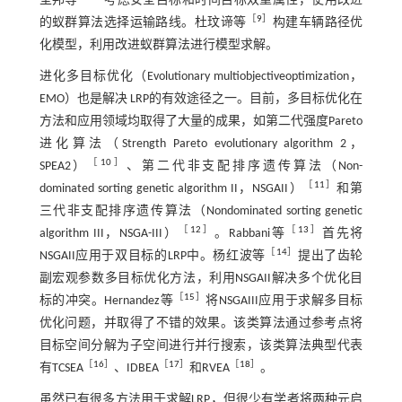
圣邦等
考虑安全目标和时间目标双重属性，使用改进
［
9
］
的蚁群算法选择运输路线。杜玟谛等
构建车辆路径优
化模型，利用改进蚁群算法进行模型求解。
进化多目标优化（Evolutionary multi­objective­optimization，
EMO）也是解决 LRP的有效途径之一。目前，多目标优化在
方法和应用领域均取得了大量的成果，如第二代强度Pareto
进化算法（Strength Pareto evolutionary algorithm 2，
［
10
］
SPEA2）
、第二代非支配排序遗传算法（Non­
［
11
］
dominated sorting genetic algorithm II，NSGA­II）
和第
三代非支配排序遗传算法（Non­dominated sorting genetic
［
12
］
［
13
］
algorithm III，NSGA-III）
。Rabbani等
首先将
［
14
］
NSGA­II应用于双目标的LRP中。杨红波等
提出了齿轮
副宏观参数多目标优化方法，利用NSGA­II解决多个优化目
［
15
］
标的冲突。Hernandez等
将NSGA­III应用于求解多目标
优化问题，并取得了不错的效果。该类算法通过参考点将
目标空间分解为子空间进行并行搜索，该类算法典型代表
［
16
］
［
17
］
［
18
］
有TC­SEA
、I­DBEA
和RVEA
。
虽然已有很多方法用于求解LRP，但很少有学者将两种元启