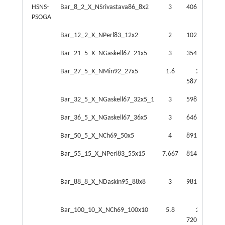
HSNS-
Bar_8_2_X_NSrivastava86_8x2
3
406.709
2
PSOGA
Bar_12_2_X_NPerl83_12x2
2
102.081
4
Bar_21_5_X_NGaskell67_21x5
3
354.279
14
Bar_27_5_X_NMin92_27x5
1.6
2
21
587.950
Bar_32_5_X_NGaskell67_32x5_1
3
598.918
32
Bar_36_5_X_NGaskell67_36x5
3
646.198
40
Bar_50_5_X_NCh69_50x5
4
891.776
68
Bar_55_15_X_NPerl83_55x15
7.667
814.943
00
Bar_88_8_X_NDaskin95_88x8
3
981.619
21
Bar_100_10_X_NCh69_100x10
5.8
2
720.400
83