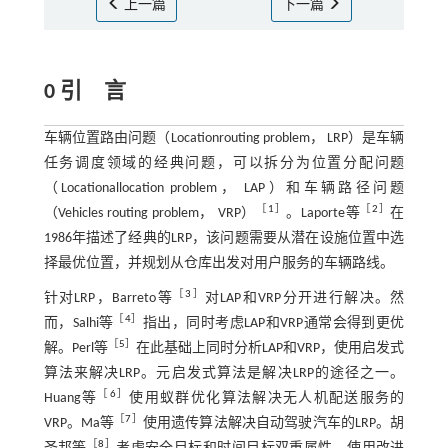
上一篇
下一篇
0 引 言
车辆位置路由问题（Location­routing problem， LRP）是车辆
任务调度领域的经典问题，可以拆分为位置分配问题
（Location­allocation problem， LAP）和车辆路径问题
［
1
］
［
2
］
（Vehicles routing problem， VRP）
。Laporte等
在
1986年描述了经典的LRP，该问题需要从潜在设施位置中选
择最优位置，并规划从仓库出发对用户服务的车辆路线。
［
3
］
针对LRP，Barreto等
对LAP和VRP分开进行解决。然
［
4
］
而，Salhi等
指出，同时考虑LAP和VRP通常会得到更优
［
5
］
解。Perl等
在此基础上同时分析LAP和VRP，使用启发式
算法来解决LRP。元启发式算法是解决LRP的途径之一。
［
6
］
Huang等
使用蚁群优化算法解决无人机配送服务的
［
7
］
VRP。Ma等
使用遗传算法解决自动驾驶汽车的LRP。胡
［
8
］