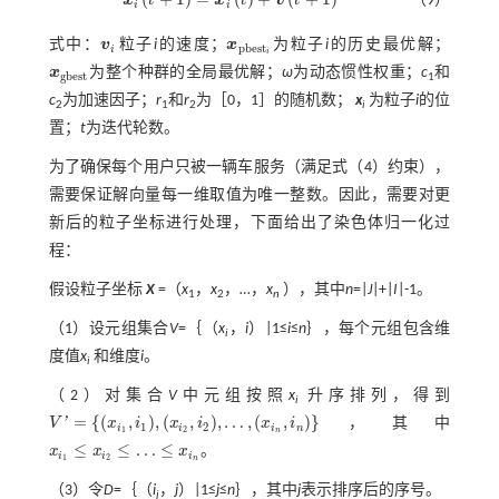
x
t
x
t
v
t
（9）
x
i
t
+
1
=
x
i
t
+
v
t
+
1
i
i
式中：
v
粒子
i
的速度；
x
为粒子
i
的历史最优解；
v
i
x
p
b
e
s
t
p
b
e
s
t
i
i
x
为整个种群的全局最优解；
ω
为动态惯性权重；
c
和
x
g
b
e
s
t
g
b
e
s
t
1
c
为加速因子；
r
和
r
为［0，1］的随机数；
x
为粒子
i
的位
2
1
2
i
置；
t
为迭代轮数。
为了确保每个用户只被一辆车服务（满足
式（4）
约束），
需要保证解向量每一维取值为唯一整数。因此，需要对更
新后的粒子坐标进行处理，下面给出了染色体归一化过
程：
假设粒子坐标
X
=（
x
，
x
，…，
x
），其中
n
=|
J
|+|
I
|-1。
1
2
n
（1）设元组集合
V
=｛（
x
，
i
）|1≤
i
≤
n
｝，每个元组包含维
i
度值
x
和维度
i
。
i
（2）对集合
V
中元组按照
x
升序排列，得到
i
=
{
(
,
)
,
(
,
)
,
…
,
(
,
)
}
'
V
x
i
x
i
x
i
，其中
V
'
=
{
(
x
i
1
,
i
1
)
,
(
x
i
2
,
i
2
)
,
…
,
(
x
i
n
,
i
n
)
}
1
2
i
i
i
n
1
2
n
≤
≤
…
≤
x
x
x
。
x
i
1
≤
x
i
2
≤
…
≤
x
i
n
i
i
i
1
2
n
（3）令
D
=｛（
i
，
j
）|1≤
j
≤
n
｝，其中
j
表示排序后的序号。
j