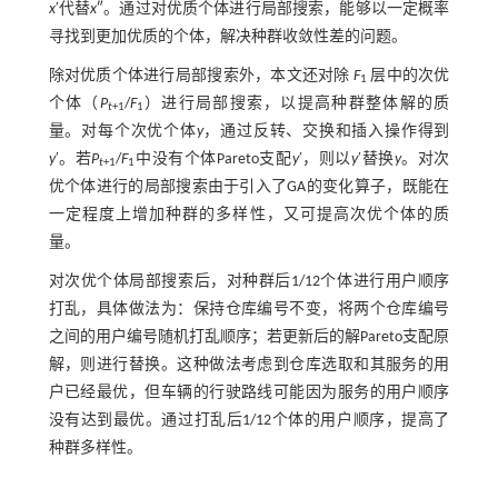
x
′代替
x
″。通过对优质个体进行局部搜索，能够以一定概率
寻找到更加优质的个体，解决种群收敛性差的问题。
除对优质个体进行局部搜索外，本文还对除
F
层中的次优
1
个体（
P
/
F
）进行局部搜索，以提高种群整体解的质
t
+1
1
量。对每个次优个体
y
，通过反转、交换和插入操作得到
y
′。若
P
/
F
中没有个体Pareto支配
y
′，则以
y
′替换
y
。对次
t
+1
1
优个体进行的局部搜索由于引入了GA的变化算子，既能在
一定程度上增加种群的多样性，又可提高次优个体的质
量。
对次优个体局部搜索后，对种群后1/12个体进行用户顺序
打乱，具体做法为：保持仓库编号不变，将两个仓库编号
之间的用户编号随机打乱顺序；若更新后的解Pareto支配原
解，则进行替换。这种做法考虑到仓库选取和其服务的用
户已经最优，但车辆的行驶路线可能因为服务的用户顺序
没有达到最优。通过打乱后1/12个体的用户顺序，提高了
种群多样性。