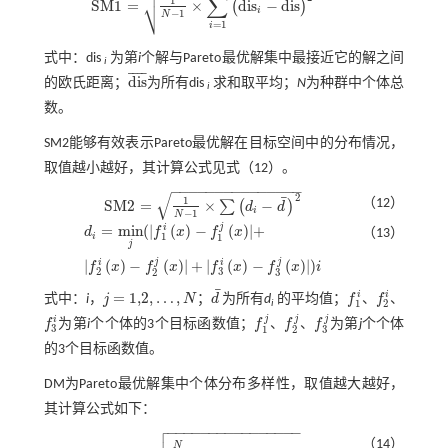

∑
¯
¯
¯
¯
⎷
1
S
M
1
=
×
d
i
s
−
d
i
s
(
)
S
M
1
=
1
N
-
1
×
∑
i
=
1
N
d
i
s
i
-
d
i
s
¯
2
i
−
1
N
=
1
i
式中：dis
为第
i
个解与Pareto最优解集中最接近它的解之间
i
¯
¯
¯
¯
d
i
s
的欧氏距离；
为所有dis
求和取平均；
N
为种群中个体总
d
i
s
¯
i
数。
SM2能够有效表示Pareto最优解在目标空间中的分布情况，
取值越小越好，其计算公式见
式（12）
。
−
−
−
−
−
−
−
−
−
−
−
−
−
−
−
√
2
¯
1
（12）
S
M
2
=
×
−
∑
(
)
d
d
S
M
2
=
1
N
-
1
×
∑
d
i
-
d
¯
2
i
−
1
N
j
i
=
m
i
n
(
|
(
)
−
(
)
|
+
d
f
x
f
x
（13）
1
i
1
j
d
i
=
m
i
n
j
(
|
f
1
i
x
-
f
1
j
x
|
+
|
f
2
i
x
-
f
2
j
x
|
+
|
f
3
i
x
-
f
3
j
x
|
)
i
j
j
i
i
|
(
)
−
(
)
|
+
|
(
)
−
(
)
|
)
f
x
f
x
f
x
f
x
i
2
3
3
2
¯
i
i
=
1,2
,
…
,
式中：
i
，
j
N
；
d
为所有
d
的平均值；
f
、
f
、
j
=
1,2
,
…
,
N
d
¯
f
1
i
f
2
i
1
2
i
j
j
j
i
f
为第
i
个个体的3个目标函数值；
f
、
f
、
f
为第
j
个个体
f
3
i
f
1
j
f
2
j
f
3
j
3
3
1
2
的3个目标函数值。
DM为Pareto最优解集中个体分布多样性，取值越大越好，
其计算公式如下：

−
−
−
−
−
−
−
−
−
−
−
−
−
−
−
−
（14）
N