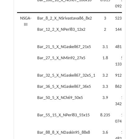
Bar_100_10_X_NCh69_100x10
6.015
3
092.161
86
NSGA-
Bar_8_2_X_NSrivastava86_8x2
3
523.657
3
III
Bar_12_2_X_NPerl83_12x2
2
144.113
4
Bar_21_5_X_NGaskell67_21x5
3.1
481.374
15
Bar_27_5_X_NMin92_27x5
1.8
5
21
133.620
Bar_32_5_X_NGaskell67_32x5_1
3.2
912.400
32
Bar_36_5_X_NGaskell67_36x5
3.3
862.456
39
Bar_50_5_X_NCh69_50x5
3.9
1
68
342.910
Bar_55_15_X_NPerl83_55x15
8.235
1
074.410
03
Bar_88_8_X_NDaskin95_88x8
3.6
1
482.230
23