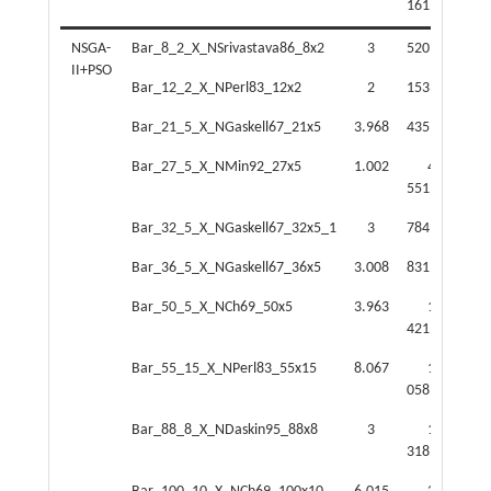
161.142
87
NSGA-
Bar_8_2_X_NSrivastava86_8x2
3
520.677
3
II+PSO
Bar_12_2_X_NPerl83_12x2
2
153.566
4
Bar_21_5_X_NGaskell67_21x5
3.968
435.416
15
Bar_27_5_X_NMin92_27x5
1.002
4
20
551.351
Bar_32_5_X_NGaskell67_32x5_1
3
784.149
32
Bar_36_5_X_NGaskell67_36x5
3.008
831.141
39
Bar_50_5_X_NCh69_50x5
3.963
1
68
421.524
Bar_55_15_X_NPerl83_55x15
8.067
1
058.433
07
Bar_88_8_X_NDaskin95_88x8
3
1
318.619
18