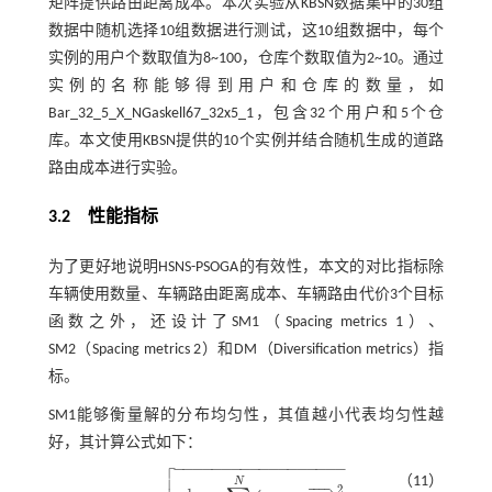
矩阵提供路由距离成本。本次实验从KBSN数据集中的30组
数据中随机选择10组数据进行测试，这10组数据中，每个
实例的用户个数取值为8~100，仓库个数取值为2~10。通过
实例的名称能够得到用户和仓库的数量，如
Bar_32_5_X_NGaskell67_32x5_1，包含32个用户和5个仓
库。本文使用KBSN提供的10个实例并结合随机生成的道路
路由成本进行实验。
3.2 性能指标
为了更好地说明HSNS-PSOGA的有效性，本文的对比指标除
车辆使用数量、车辆路由距离成本、车辆路由代价3个目标
函数之外，还设计了SM1（Spacing metrics 1）、
SM2（Spacing metrics 2）和DM（Diversification metrics）指
标。
SM1能够衡量解的分布均匀性，其值越小代表均匀性越
好，其计算公式如下：

−
−
−
−
−
−
−
−
−
−
−
−
−
−
−
−
−
−

（11）
N
2