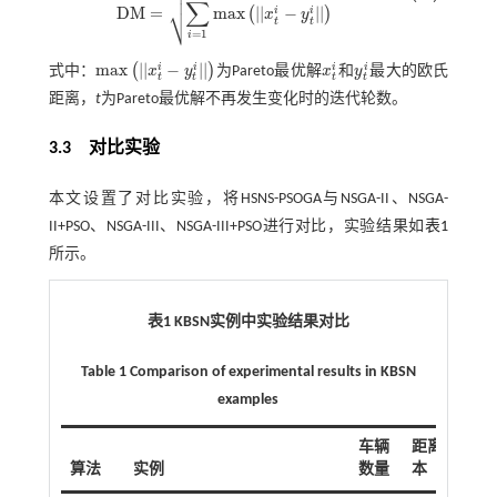


∑
⎷
D
M
=
m
a
x
|
|
−
|
|
i
i
(
)
x
y
D
M
=
∑
i
=
1
N
m
a
x
|
|
x
t
-
y
t
|
|
t
t
=
1
i
m
a
x
|
|
−
|
|
i
i
i
i
(
)
式中：
x
y
为Pareto最优解
x
和
y
最大的欧氏
m
a
x
|
|
x
t
-
y
t
|
|
x
t
y
t
t
t
t
t
距离，
t
为Pareto最优解不再发生变化时的迭代轮数。
3.3 对比实验
本文设置了对比实验，将HSNS-PSOGA与NSGA-II、NSGA-
II+PSO、NSGA-III、NSGA-III+PSO进行对比，实验结果如
表1
所示。
表1 KBSN实例中实验结果对比
Table 1 Comparison of experimental results in KBSN
examples
车辆
距离成
路
算法
实例
数量
本
价