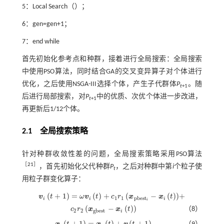
5：Local Search（）；
6：gen=gen+1；
7：end while
首先初始化参考点和种群，接着进行全局搜索：全局搜索
中使用PSO算法，同时结合GA的交叉变异算子对个体进行
优化，之后使用NSGA-III选择个体，产生子代群体
P
。随
t
+1
后进行局部搜索，对
P
中的优质、次优个体进一步改进，
t
+1
再更新后1/12个体。
2.1 全局搜索策略
针对种群收敛性差的问题，全局搜索策略采用PSO算法
［
21
］
，首先初始化父代种群
P
，之后对种群中第
i
个粒子使
t
用粒子群变化算子：
(
+
1
)
=
(
)
+
(
−
(
)
)
+
v
t
ω
v
t
c
r
x
x
t
v
i
t
+
1
=
ω
v
i
t
+
c
1
r
1
x
p
b
e
s
t
-
x
i
t
+
1
1
p
b
e
s
t
i
i
i
i
(
−
(
)
)
c
r
x
x
t
（8）
c
2
r
2
x
g
b
e
s
t
-
x
i
t
2
2
g
b
e
s
t
i
(
+
1
)
=
(
)
+
(
+
1
)