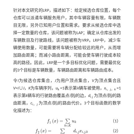
针对本文研究的LRP，描述如下：给定候选仓库位置，每个
仓库可以派遣车辆服务用户，其中车辆容量有限，车辆数
目无限，另外已知用户位置和需求。要求从候选仓库中选
择一定数量的仓库，该问题被称为LAP；确定从仓库出发的
车辆数目及行驶路线，该问题被称为VRP。LRP中，减少车
辆使用数量，可能需要将车辆分配给较远的用户，从而增
加路由距离；而减小路由距离，可能会使车辆行驶成本较
高的路径。因此，LRP是一个多目标优化问题，需要最优化
的3个目标是车辆数量，车辆路由距离和车辆路由成本。
令
I
为候选仓库集合，
J
为用户顶点集合，
V
为顶点集合且
V
=
I
∪
J
，
K
为车辆序列，
u
=1表示第
k
辆车被使用，
x
=1
k
i
，
j
，
k
表示第
k
辆车的行驶路由覆盖点
i
到
j
的边，
d
为顶点
i
到
j
的路
i
.
j
由距离，
c
为顶点
i
到
j
的路由代价。3个目标函数的数学
i
，
j
化描述为：
(
)
=
∑
f
x
u
（1）
1
k
f
1
x
=
∑
k
∈
K
u
k
∈
k
K
(
)
=
∑
f
x
d
x
（2）
,
,
,
2
i
j
i
j
k
f
2
x
=
∑
i
∈
I
,
j
∈
V
,
k
∈
K
d
i
,
j
x
i
,
j
,
k