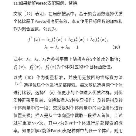
11:如果新解Pareto支配原解，替换
文献［
22
］表明，在局部搜索中，基于聚合函数选择优质
个体比基于Pareto排序更有效，本文使用目标函数的加权和
作为聚合函数，公式为：
*
i
i
i
(
)
=
(
)
+
(
)
+
(
)
,
f
x
λ
f
x
λ
f
x
λ
f
x
f
*
x
=
λ
1
f
1
i
x
+
λ
2
f
2
i
x
+
λ
3
f
3
i
x
,
1
2
3
1
2
3
+
+
=
1
λ
λ
λ
（10）
λ
1
+
λ
2
+
λ
3
=
1
1
2
3
式中：
λ
、
λ
、
λ
为参考平面上随机点在3个维度的取值；
1
2
3
i
i
i
(
)
(
)
(
)
f
x
、
f
x
、
f
x
为个体
i
对应的3个目标函数值。
f
1
i
x
f
2
i
x
f
3
i
x
1
2
3
以
式（10）
作为衡量标准，并使用无放回的锦标赛方法
［
23
］
选择优质个体进行局部搜索。每次随机选择两个个体
*
进行比较，选择
f
（
x
）值更小的个体进入优质种群。对优
质种群采用反转、交换和插入3种变异操作：反转是指反转
个体向量中的一段；交换是对个体向量中的两位编码进行
位置交换；插入是从个体向量中截取一段插入首位。上述
过程重复
N
×
P
次，其中
P
为对
N
个个体进行局部搜索的概
率。如果新解
x
′能够Pareto支配种群中的任一个体
x
″，则用