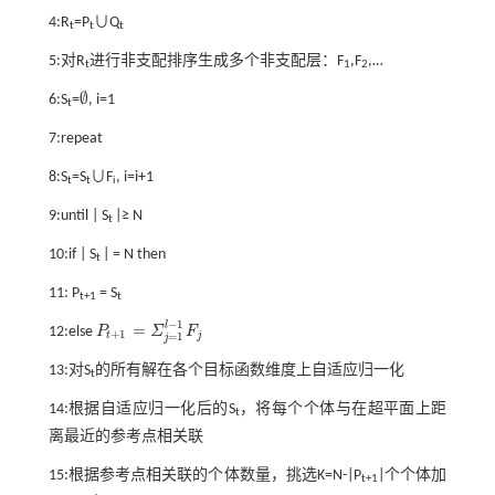
4:R
=P
∪Q
t
t
t
5:对R
进行非支配排序生成多个非支配层：F
,F
,…
t
1
2
∅
6:S
=
, i=1
t
∅
7:repeat
8:S
=S
∪F
, i=i+1
t
t
i
9:until | S
|≥ N
t
10:if | S
| = N then
t
11: P
= S
t+1
t
−
1
l
=
12:else
P
Σ
F
P
t
+
1
=
Σ
j
=
1
l
-
1
F
j
+
1
t
j
=
1
j
13:对S
的所有解在各个目标函数维度上自适应归一化
t
14:根据自适应归一化后的S
，将每个个体与在超平面上距
t
离最近的参考点相关联
15:根据参考点相关联的个体数量，挑选K=N-|P
|个个体加
t+1