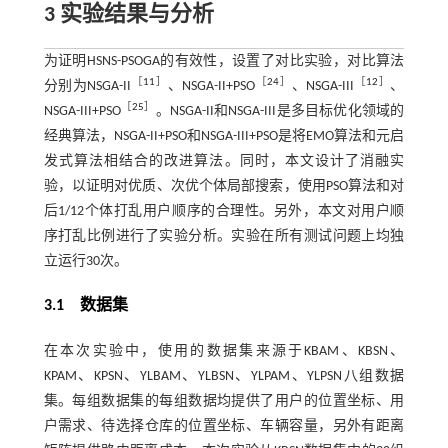
3 实验结果与分析
为证明HSNS-PSOGA的有效性，设置了对比实验，对比算法
［
11
］
［
24
］
［
12
］
分别为NSGA-II
、NSGA-II+PSO
、NSGA-III
、
［
25
］
NSGA-III+PSO
。NSGA-II和NSGA-III是多目标优化领域的
经典算法，NSGA-II+PSO和NSGA-III+PSO是将EMO算法和元启
发式算法相结合的改进算法。同时，本文设计了消融实
验，以证明对优质、次优个体局部搜索，使用PSO算法和对
后1/12个体打乱用户顺序的合理性。另外，本文对用户顺
序打乱比例进行了实验分析。实验在所有测试问题上均独
立运行30次。
3.1 数据集
在本次实验中，使用的数据集来源于KBAM、KBSN、
KPAM、KPSN、YLBAM、YLBSN、YLPAM、YLPSN八组数据
集。每组数据集的每组数据均提供了用户的位置坐标、用
户需求、待选择仓库的位置坐标、车辆容量，另外有距离