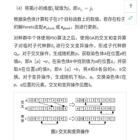
=
（4）将第
j
小的维度
i
赋值为
j
，即
x
j
。
x
i
j
=
j
i
j
j
根据染色体计算粒子在3个目标函数上的取值，若存在粒子
i
的解Pareto支配
x
或
x
，则进行更新。
x
p
b
e
s
t
p
b
e
s
t
gbest
i
对种群中个体使用PSO算法之后，使用GA的交叉和变异算
子对临时子代种群
E
进行交叉变异操作，形成子代种群
t
Q
。对于交叉操作，生成随机数
p
，获取染色体
A
在位置
p
的
t
值
a
，即
A
［
p
］=
a
，在染色体
B
中找到值为
a
的位置
q
，并获
取
A
在位置
q
的值
b
，即
A
［
q
］=
b
，将
A
和
B
各自的
a
、
b
交
换。对于变异操作，生成随机下标
p
、
q
，交换染色体
C
在
p
、
q
位置的元素。交叉和变异操作见
图3
。
图3 交叉和变异操作