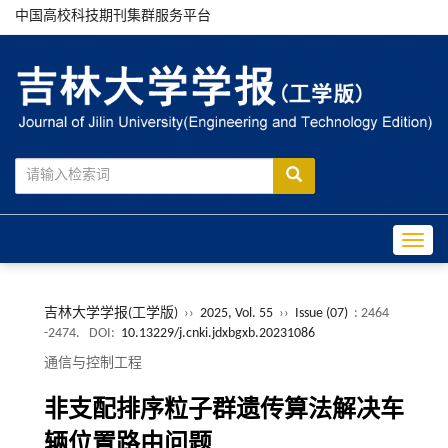
中国高校科技期刊集群服务平台
Toggle
吉林大学学报(工学版)
››
2025, Vol. 55
››
Issue (07)
: 2464
-2474.
DOI:
10.13229/j.cnki.jdxbgxb.20231086
通信与控制工程
非支配排序粒子群遗传算法解决车
辆位置路由问题