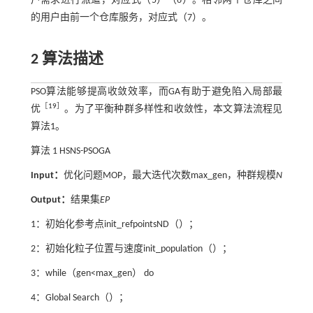
户需求进行派遣，对应
式（5）
（6）。相邻两个仓库之间
的用户由前一个仓库服务，对应
式（7）
。
2 算法描述
PSO算法能够提高收敛效率，而GA有助于避免陷入局部最
［
19
］
优
。为了平衡种群多样性和收敛性，本文算法流程见
算法1。
算法 1
HSNS-PSOGA
Input：
优化问题MOP，最大迭代次数max_gen，种群规模
N
Output：
结果集
EP
1：初始化参考点init_refpointsND（）；
2：初始化粒子位置与速度init_population（）；
3：while（gen<max_gen） do
4：Global Search（）；