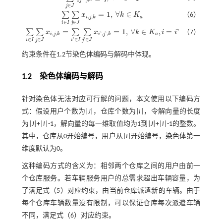
∑
j
∈
J
q
j
z
j
,
k
≤
q
,
∀
k
∈
K
a
j
∈
j
J
=
1
,
∀
∈
∑
∑
x
k
K
（6）
,
,
i
j
k
a
∑
i
∈
I
∑
j
∈
J
x
i
,
j
,
k
=
1
,
∀
k
∈
K
a
∈
∈
i
I
j
J
=
=
1
,
∀
∈
,
=
'
∑
∑
∑
∑
x
x
k
K
i
i
（7）
,
,
'
,
'
,
i
j
k
i
j
k
a
∑
i
∈
I
∑
j
∈
J
x
i
,
j
,
k
=
∑
i
'
∈
I
∑
j
'
∈
J
x
i
'
,
j
'
,
k
=
1
,
∀
k
∈
K
a
,
i
=
i
'
∈
∈
'
∈
'
∈
i
I
j
J
i
I
j
J
约束条件在1.2节染色体编码与解码中体现。
1.2 染色体编码与解码
针对染色体无法对应可行解的问题，本文使用以下编码方
式：假设用户个数为|
J
|，仓库个数为|
I
|，令解向量的长度
为|
J
|+|
I
|-1，解向量的每一维取值均为1到|
J
|+|
I
|-1的整数。
其中，仓库从0开始编号，用户从|
I
|开始编号，染色体第一
维度默认为0。
这种编码方式的含义为：相邻两个仓库之间的用户由前一
个仓库服务。若车辆服务用户的总需求超出车辆容量，为
了满足
式（5）
对应约束，由当前仓库派遣新的车辆。由于
每个仓库车辆数量没有限制，可以保证仓库每次派遣车辆
不同，满足
式（6）
对应约束。