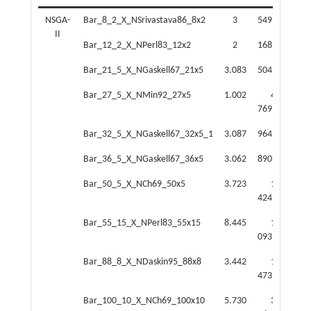
NSGA-
Bar_8_2_X_NSrivastava86_8x2
3
549.315
3
II
Bar_12_2_X_NPerl83_12x2
2
168.886
3
Bar_21_5_X_NGaskell67_21x5
3.083
504.445
15
Bar_27_5_X_NMin92_27x5
1.002
4
19
769.868
Bar_32_5_X_NGaskell67_32x5_1
3.087
964.129
32
Bar_36_5_X_NGaskell67_36x5
3.062
890.955
38
Bar_50_5_X_NCh69_50x5
3.723
1
69
424.860
Bar_55_15_X_NPerl83_55x15
8.445
1
093.083
09
Bar_88_8_X_NDaskin95_88x8
3.442
1
473.301
21
Bar_100_10_X_NCh69_100x10
5.730
3