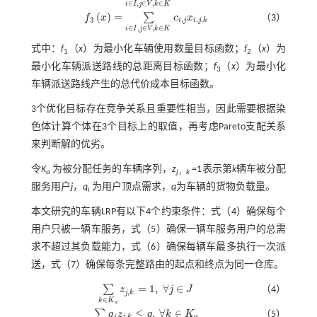
∈
,
∈
,
∈
i
I
j
V
k
K
(
)
=
∑
f
x
c
x
（3）
,
,
,
3
i
j
i
j
k
f
3
x
=
∑
i
∈
I
,
j
∈
V
,
k
∈
K
c
i
,
j
x
i
,
j
,
k
∈
,
∈
,
∈
i
I
j
V
k
K
式中：
f
（
x
）为最小化车辆使用数量目标函数；
f
（
x
）为
1
2
最小化车辆派送路线的总距离目标函数；
f
（
x
）为最小化
3
车辆派送路线产生的总代价成本目标函数。
3个优化目标存在竞争关系且重要性相当，因此需要根据染
色体计算个体在3个目标上的取值，再考虑Pareto支配关系
来判断解的优劣。
令
K
为被分配任务的车辆序列，
z
=1表示第
k
辆车被分配
a
j
，
k
服务用户
j
，
q
为用户顶点需求，
q
为车辆的货物负载量。
i
本文研究的车辆LRP有以下4个约束条件：
式（4）
确保每个
用户只被一辆车服务，
式（5）
确保一辆车服务用户的总需
求不超过其负载能力，
式（6）
确保每辆车最多执行一次派
送，
式（7）
确保每条完整路由的起点和终点为同一仓库。
=
1
,
∀
∈
∑
z
j
J
（4）
,
j
k
∑
k
∈
K
a
z
j
,
k
=
1
,
∀
j
∈
J
∈
k
K
a
≤
,
∀
∈
∑
q
z
q
k
K
（5）
,
j
k
a