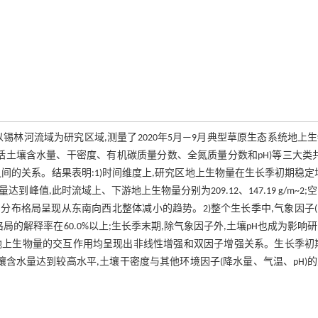
林河流域为研究区域,测量了2020年5月—9月典型草原生态系统地上
包括土壤含水量、干密度、有机碳质量分数、全氮质量分数和pH)等三大类
的关系。结果表明:1)时间维度上,研究区地上生物量在生长季初期稳定
峰值,此时流域上、下游地上生物量分别为209.12、147.19 g/m~2;
量空间分布格局呈现从东南向西北整体减小的趋势。2)整个生长季中,气象因子
的解释率在60.0%以上;生长季末期,除气象因子外,土壤pH也成为影响
地上生物量的交互作用均呈现出非线性增强和双因子增强关系。生长季初
含水量达到较高水平,土壤干密度与其他环境因子(降水量、气温、pH)