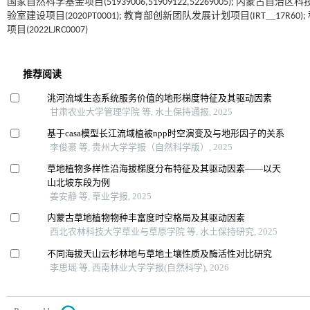
国家自然科学基金项目(51939006,51909122,52269005); 内蒙古自治
验室建设项目(2020PT0001); 教育部创新团队发展计划项目(IRT＿17R6
项目(2022LJRC0007)