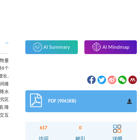
AI Summary
AI Mindmap
生物量
共8个
增长,
空间维
(降水
研究区
PDF (9061KB)
期,降
的交互
617
0
访问
被引
详细