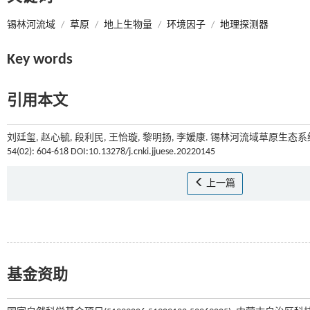
锡林河流域
/
草原
/
地上生物量
/
环境因子
/
地理探测器
Key words
引用本文
刘廷玺, 赵心毓, 段利民, 王怡璇, 黎明扬, 李媛康. 锡林河流域草原生
54(02): 604-618 DOI:10.13278/j.cnki.jjuese.20220145
上一篇
基金资助