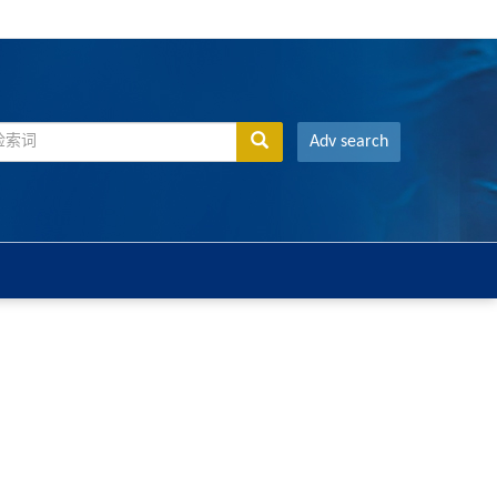
Adv search