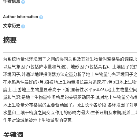
作者信息
+
Author information
+
文章历史
+
摘要
为系统地量化环境因子之间的协同关系及其对生物量时空格局的调控,以锡
以及气象因子(包括降水量和气温)、地形因子(包括高程)、土壤因子(
环境因子,并通过地理探测器方法定量分析了地上生物量与各环境因子之间
在水热条件最好的7月,植被地上生物量增长最为迅速,在9月3日地上生物量达到
度上,上游地上生物量显著高于下游(显著性水平p<0.05),地上生物
量和气温)是地上生物量空间格局的关键驱动因子,其对地上生物量分布格局
地上生物量分布格局的主要驱动因子。3)生长季各阶段,各环境因子对
水量和土壤干密度之间交互作用的影响力最大;生长旺期及末期,随着土壤
作用对流域植被地上生物量影响显著。
关键词