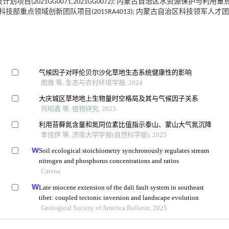
区科技计划项目(2021GG0071,2021GG0072); 内蒙古自治区水资源保护与利用重
0); 科技部重点领域创新团队项目(2015RA4013); 内蒙古自治区科技领军人才