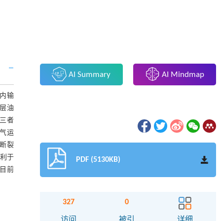
AI Summary
AI Mindmap
内输
盖层油
;三者
气运
东断裂
利于
PDF (5130KB)
目前
327
0
访问
被引
详细