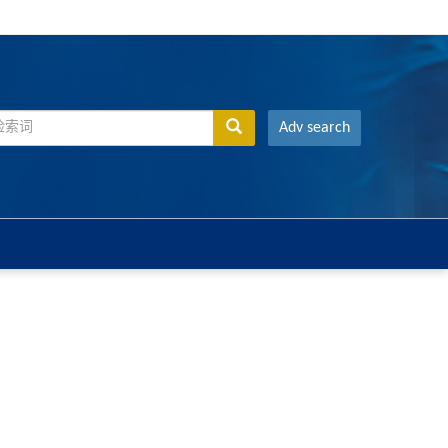
Adv search