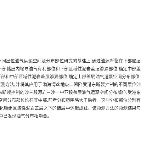
不同层位油气运聚空间及分布部位研究的基础上,通过油源断裂在下部储层
下部储层内输导油气有利部位和下部区域性泥岩盖层渗漏部位,确定中部
部和中部区域性泥岩盖层渗漏部位,确定上部盖层油气运聚空间分布部位
测方法,并将其应用于渤海湾盆地歧口凹陷受港东断裂控制的不同层位油
东断裂控制的沙三段源岩—沙一中亚段盖层油气运聚空间分布部位;受港
空间分布部位均在其中部,前者分布范围略大于后者。这些分布部位分别有
化镇组区域性泥岩盖层之下的储层中运聚成藏。该预测方法的预测结果与
中已发现油气分布相吻合。