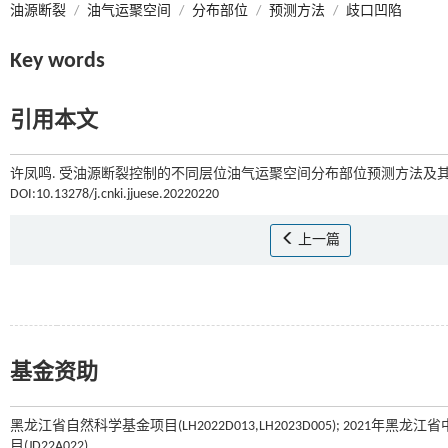
油源断裂
/
油气运聚空间
/
分布部位
/
预测方法
/
歧口凹陷
Key words
引用本文
许凤鸣. 受油源断裂控制的不同层位油气运聚空间分布部位预测方法及其应用
DOI:10.13278/j.cnki.jjuese.20220220
上一篇
基金资助
黑龙江省自然科学基金项目(LH2022D013,LH2023D005); 2021年
目(JD22A022)