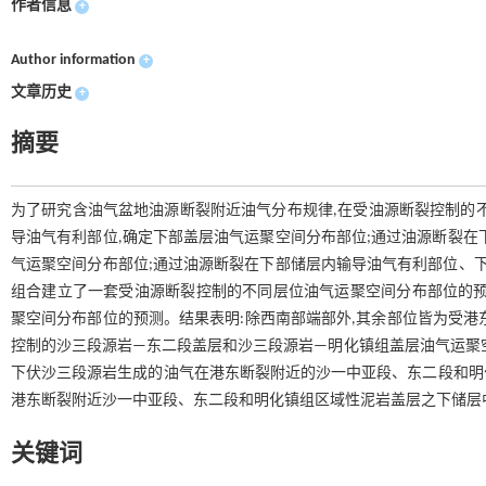
作者信息
+
Author information
+
文章历史
+
摘要
为了研究含油气盆地油源断裂附近油气分布规律,在受油源断裂控制的
导油气有利部位,确定下部盖层油气运聚空间分布部位;通过油源断裂在
气运聚空间分布部位;通过油源断裂在下部储层内输导油气有利部位、下
组合建立了一套受油源断裂控制的不同层位油气运聚空间分布部位的预
聚空间分布部位的预测。结果表明:除西南部端部外,其余部位皆为受港
控制的沙三段源岩—东二段盖层和沙三段源岩—明化镇组盖层油气运聚
下伏沙三段源岩生成的油气在港东断裂附近的沙一中亚段、东二段和明
港东断裂附近沙一中亚段、东二段和明化镇组区域性泥岩盖层之下储层
关键词